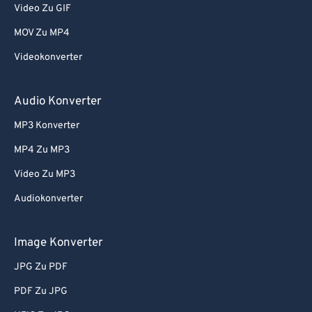
78
78
Video Zu GIF
79
79
MOV Zu MP4
80
80
Videokonverter
81
81
Audio Konverter
82
82
83
83
MP3 Konverter
84
84
MP4 Zu MP3
85
85
Video Zu MP3
86
86
Audiokonverter
87
87
Image Konverter
88
88
JPG Zu PDF
89
89
90
90
PDF Zu JPG