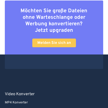
65
65
Möchten Sie große Dateien
66
66
ohne Warteschlange oder
67
67
Werbung konvertieren?
68
68
Jetzt upgraden
69
69
Melden Sie sich an
70
70
71
71
72
72
73
73
74
74
75
75
Video Konverter
76
76
77
77
MP4 Konverter