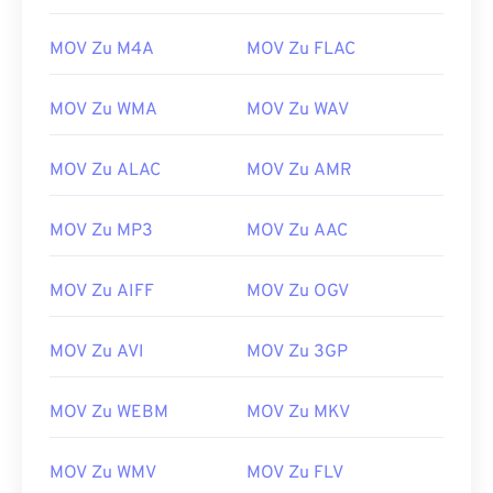
12
12
12
12
12
12
12
12
13
13
13
13
13
13
13
13
MOV Zu M4A
MOV Zu FLAC
14
14
14
14
14
14
14
14
MOV Zu WMA
MOV Zu WAV
15
15
15
15
15
15
15
15
16
16
16
16
16
16
16
16
MOV Zu ALAC
MOV Zu AMR
17
17
17
17
17
17
17
17
MOV Zu MP3
MOV Zu AAC
18
18
18
18
18
18
18
18
19
19
19
19
19
19
19
19
MOV Zu AIFF
MOV Zu OGV
20
20
20
20
20
20
20
20
21
21
21
21
21
21
21
21
MOV Zu AVI
MOV Zu 3GP
22
22
22
22
22
22
22
22
MOV Zu WEBM
MOV Zu MKV
23
23
23
23
23
23
23
23
24
24
24
24
24
24
MOV Zu WMV
MOV Zu FLV