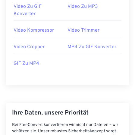
Video Zu GIF
Video Zu MP3
39
39
39
39
39
39
Konverter
40
40
40
40
40
40
41
41
41
41
41
41
Video Kompressor
Video Trimmer
42
42
42
42
42
42
Video Cropper
MP4 Zu GIF Konverter
43
43
43
43
43
43
44
44
44
44
44
44
GIF Zu MP4
45
45
45
45
45
45
46
46
46
46
46
46
47
47
47
47
47
47
48
48
48
48
48
48
49
49
49
49
49
49
Ihre Daten, unsere Priorität
50
50
50
50
50
50
Bei FreeConvert konvertieren wir nicht nur Dateien – wir
schützen sie. Unser robustes Sicherheitskonzept sorgt
51
51
51
51
51
51