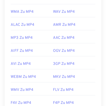
Norm:
ISO/IEC 14496
Erstveröffentlichung:
1999
WMA Zu MP4
WAV Zu MP4
Nützliche Links:
https://en.wikipedia.org/wiki/MPEG-4
ALAC Zu MP4
AMR Zu MP4
https://mpeg.chiariglione.org/standards/mpeg-
MP3 Zu MP4
AAC Zu MP4
4.html
AIFF Zu MP4
OGV Zu MP4
AVI Zu MP4
3GP Zu MP4
WEBM Zu MP4
MKV Zu MP4
WMV Zu MP4
FLV Zu MP4
F4V Zu MP4
F4P Zu MP4