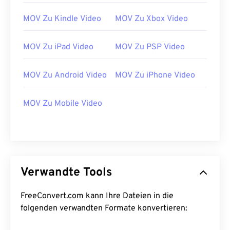
25
25
25
25
25
25
26
26
26
26
26
26
MOV Zu Kindle Video
MOV Zu Xbox Video
27
27
27
27
27
27
MOV Zu iPad Video
MOV Zu PSP Video
28
28
28
28
28
28
29
29
29
29
29
29
MOV Zu Android Video
MOV Zu iPhone Video
30
30
30
30
30
30
MOV Zu Mobile Video
31
31
31
31
31
31
32
32
32
32
32
32
33
33
33
33
33
33
34
34
34
34
34
34
Verwandte Tools
35
35
35
35
35
35
36
36
36
36
36
36
FreeConvert.com kann Ihre Dateien in die
folgenden verwandten Formate konvertieren:
37
37
37
37
37
37
38
38
38
38
38
38