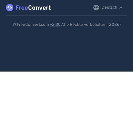
Deutsch
English
Deutsch
© FreeConvert.com
v2.30
Alle Rechte vorbehalten (2026)
Español
Français
Português
Italiano
Dutch
日本語
简体中文
繁體中文
한국어