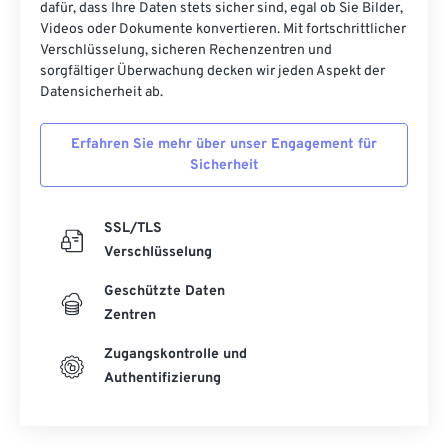
dafür, dass Ihre Daten stets sicher sind, egal ob Sie Bilder,
52
52
52
52
52
52
Videos oder Dokumente konvertieren. Mit fortschrittlicher
Verschlüsselung, sicheren Rechenzentren und
53
53
53
53
53
53
sorgfältiger Überwachung decken wir jeden Aspekt der
54
54
54
54
54
54
Datensicherheit ab.
55
55
55
55
55
55
Erfahren Sie mehr über unser Engagement für
56
56
56
56
56
56
Sicherheit
57
57
57
57
57
57
58
58
58
58
58
58
SSL/TLS
Verschlüsselung
59
59
59
59
59
59
Geschützte Daten
60
60
Zentren
61
61
Zugangskontrolle und
62
62
Authentifizierung
63
63
64
64