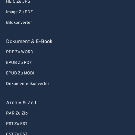
91
91
HEIC Zu JPG
92
92
Image Zu PDF
93
93
Bildkonverter
94
94
Dokument & E-Book
95
95
PDF Zu WORD
96
96
97
97
EPUB Zu PDF
98
98
EPUB Zu MOBI
99
99
Dokumentenkonverter
Archiv & Zeit
RAR Zu Zip
PST Zu EST
CST Zu EST