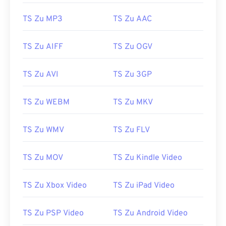
15
15
15
15
15
15
15
15
TS Zu MP3
TS Zu AAC
16
16
16
16
16
16
16
16
17
17
17
17
17
17
17
17
TS Zu AIFF
TS Zu OGV
18
18
18
18
18
18
18
18
19
19
19
19
19
19
19
19
TS Zu AVI
TS Zu 3GP
20
20
20
20
20
20
20
20
TS Zu WEBM
TS Zu MKV
21
21
21
21
21
21
21
21
22
22
22
22
22
22
22
22
TS Zu WMV
TS Zu FLV
23
23
23
23
23
23
23
23
24
24
24
24
24
24
TS Zu MOV
TS Zu Kindle Video
25
25
25
25
25
25
TS Zu Xbox Video
TS Zu iPad Video
26
26
26
26
26
26
27
27
27
27
27
27
TS Zu PSP Video
TS Zu Android Video
28
28
28
28
28
28