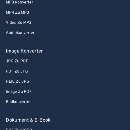
81
81
MP3 Konverter
82
82
MP4 Zu MP3
83
83
Video Zu MP3
84
84
Audiokonverter
85
85
Image Konverter
86
86
87
87
JPG Zu PDF
88
88
PDF Zu JPG
89
89
HEIC Zu JPG
90
90
Image Zu PDF
91
91
Bildkonverter
92
92
Dokument & E-Book
93
93