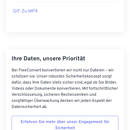
42
42
42
42
42
42
GIF Zu MP4
43
43
43
43
43
43
44
44
44
44
44
44
45
45
45
45
45
45
46
46
46
46
46
46
47
47
47
47
47
47
Ihre Daten, unsere Priorität
48
48
48
48
48
48
Bei FreeConvert konvertieren wir nicht nur Dateien – wir
49
49
49
49
49
49
schützen sie. Unser robustes Sicherheitskonzept sorgt
dafür, dass Ihre Daten stets sicher sind, egal ob Sie Bilder,
50
50
50
50
50
50
Videos oder Dokumente konvertieren. Mit fortschrittlicher
Verschlüsselung, sicheren Rechenzentren und
51
51
51
51
51
51
sorgfältiger Überwachung decken wir jeden Aspekt der
52
52
52
52
52
52
Datensicherheit ab.
53
53
53
53
53
53
Erfahren Sie mehr über unser Engagement für
54
54
54
54
54
54
Sicherheit