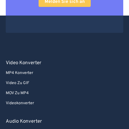
Melden Sie sich an
68
68
69
69
70
70
71
71
72
72
73
73
Video Konverter
74
74
75
75
MP4 Konverter
76
76
Video Zu GIF
77
77
MOV Zu MP4
78
78
Videokonverter
79
79
Audio Konverter
80
80