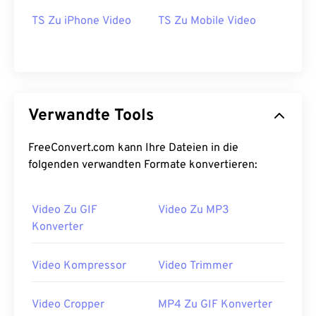
TS Zu iPhone Video
TS Zu Mobile Video
29
29
29
29
29
29
30
30
30
30
30
30
31
31
31
31
31
31
32
32
32
32
32
32
Verwandte Tools
33
33
33
33
33
33
34
34
34
34
34
34
FreeConvert.com kann Ihre Dateien in die
folgenden verwandten Formate konvertieren:
35
35
35
35
35
35
36
36
36
36
36
36
Video Zu GIF
Video Zu MP3
37
37
37
37
37
37
Konverter
38
38
38
38
38
38
39
39
39
39
39
39
Video Kompressor
Video Trimmer
40
40
40
40
40
40
Video Cropper
MP4 Zu GIF Konverter
41
41
41
41
41
41