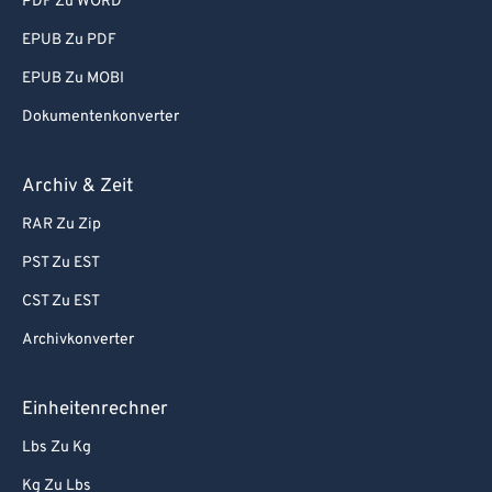
94
94
PDF Zu WORD
95
95
EPUB Zu PDF
96
96
EPUB Zu MOBI
97
97
Dokumentenkonverter
98
98
Archiv & Zeit
99
99
RAR Zu Zip
PST Zu EST
CST Zu EST
Archivkonverter
Einheitenrechner
Lbs Zu Kg
Kg Zu Lbs