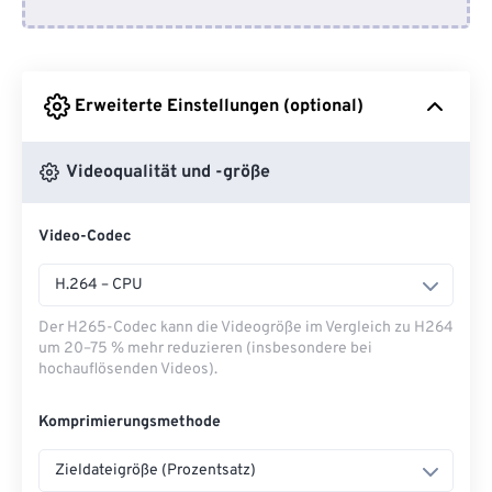
Von Google Drive
Erweiterte Einstellungen (optional)
Von OneDrive
Videoqualität und -größe
Von URL
Video-Codec
H.264 – CPU
Der H265-Codec kann die Videogröße im Vergleich zu H264
um 20–75 % mehr reduzieren (insbesondere bei
hochauflösenden Videos).
Komprimierungsmethode
Zieldateigröße (Prozentsatz)