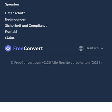
Spenden
Datenschutz
Bedingungen
Sicherheit und Compliance
Kontakt
status
Deutsch
English
Deutsch
© FreeConvert.com
v2.30
Alle Rechte vorbehalten (2026)
Español
Français
Português
Italiano
Dutch