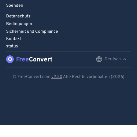
Spenden
Datenschutz
Bedingungen
Sicherheit und Compliance
Kontakt
status
Deutsch
English
Deutsch
© FreeConvert.com
v2.30
Alle Rechte vorbehalten (2026)
Español
Français
Português
Italiano
Dutch