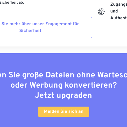
icherheit ab.
Zugangs
und
Authenti
 Sie mehr über unser Engagement für
Sicherheit
n Sie große Dateien ohne Wartes
oder Werbung konvertieren?
Jetzt upgraden
Melden Sie sich an