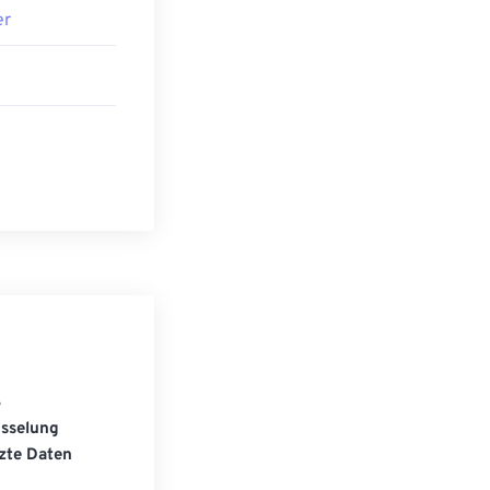
er
S
üsselung
zte Daten