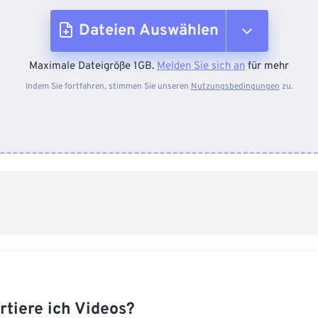
Dateien Auswählen
Maximale Dateigröße 1GB.
Melden Sie sich an
für mehr
Vom Gerät
Indem Sie fortfahren, stimmen Sie unseren
Nutzungsbedingungen
zu.
Von Dropbox
Von Google Drive
Von OneDrive
Von URL
rtiere ich Videos?