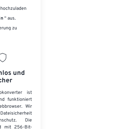
n hochzuladen
in
“ aus.
erung zu
nlos und
cher
okonverter ist
nd funktioniert
ebbrowser. Wir
Dateisicherheit
schutz. Die
d mit 256-Bit-