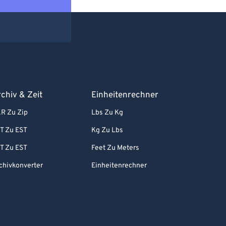
chiv & Zeit
Einheitenrechner
R Zu Zip
Lbs Zu Kg
T Zu EST
Kg Zu Lbs
T Zu EST
Feet Zu Meters
chivkonverter
Einheitenrechner