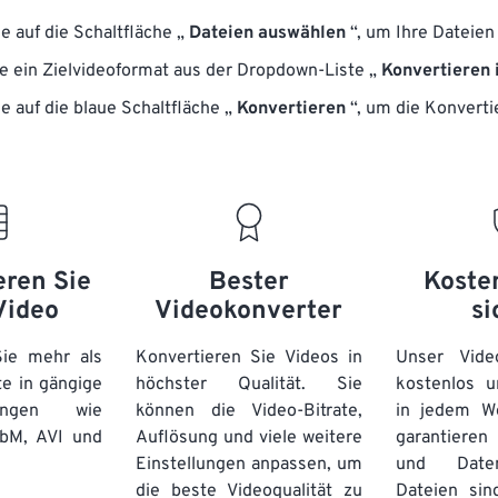
e auf die Schaltfläche „
Dateien auswählen
“, um Ihre Dateie
e ein Zielvideoformat aus der Dropdown-Liste „
Konvertieren 
e auf die blaue Schaltfläche „
Konvertieren
“, um die Konverti
eren Sie
Bester
Koste
Video
Videokonverter
si
Sie mehr als
Konvertieren Sie Videos in
Unser Vide
e in gängige
höchster Qualität. Sie
kostenlos u
rungen wie
können die Video-Bitrate,
in jedem W
bM, AVI und
Auflösung und viele weitere
garantieren 
Einstellungen anpassen, um
und Daten
die beste Videoqualität zu
Dateien sin