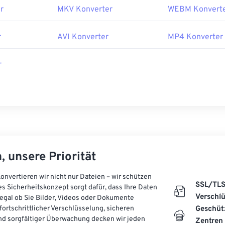
r
MKV Konverter
WEBM Konvert
r
AVI Konverter
MP4 Konverter
r
, unsere Priorität
onvertieren wir nicht nur Dateien – wir schützen
SSL/TL
es Sicherheitskonzept sorgt dafür, dass Ihre Daten
Verschl
, egal ob Sie Bilder, Videos oder Dokumente
 fortschrittlicher Verschlüsselung, sicheren
Geschüt
d sorgfältiger Überwachung decken wir jeden
Zentren