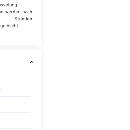
üsselung
nd werden nach
n Stunden
gelöscht.
r