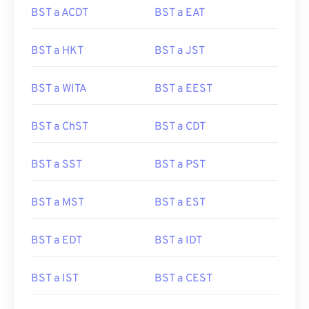
BST a ACDT
BST a EAT
BST a HKT
BST a JST
BST a WITA
BST a EEST
BST a ChST
BST a CDT
BST a SST
BST a PST
BST a MST
BST a EST
BST a EDT
BST a IDT
BST a IST
BST a CEST