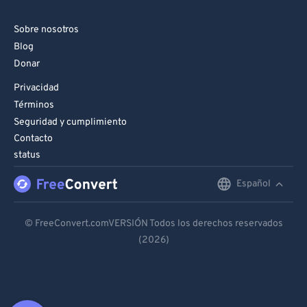
Sobre nosotros
Blog
Donar
Privacidad
Términos
Seguridad y cumplimiento
Contacto
status
Español
English
Deutsch
© FreeConvert.comVERSIÓN Todos los derechos reservados
(2026)
Español
Français
Português