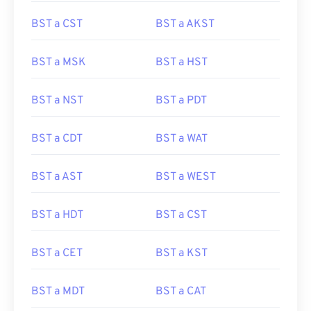
BST a CST
BST a AKST
BST a MSK
BST a HST
BST a NST
BST a PDT
BST a CDT
BST a WAT
BST a AST
BST a WEST
BST a HDT
BST a CST
BST a CET
BST a KST
BST a MDT
BST a CAT