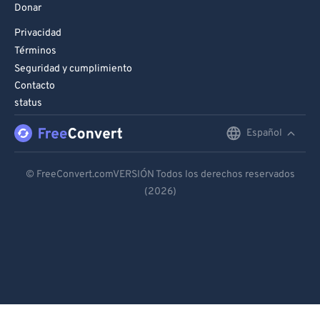
Donar
Privacidad
Términos
Seguridad y cumplimiento
Contacto
status
Español
English
Deutsch
© FreeConvert.comVERSIÓN Todos los derechos reservados
(2026)
Español
Français
Português
Italiano
Dutch