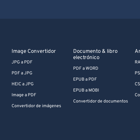
Image Convertidor
Documento & libro
Ar
electrónico
JPG a PDF
RA
PDF a WORD
PDF a JPG
PS
EPUB a PDF
HEIC a JPG
CS
EPUB a MOBI
Image a PDF
Co
Convertidor de documentos
Convertidor de imágenes