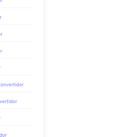
r
r
r
r
r
Convertidor
vertidor
r
dor