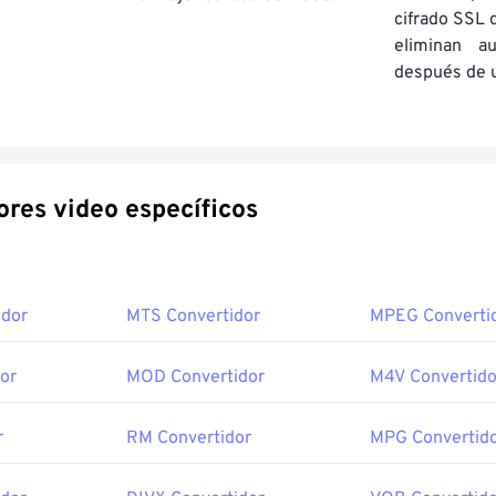
cifrado SSL 
eliminan a
después de u
Convertidores video específicos
idor
MTS Convertidor
MPEG Converti
or
MOD Convertidor
M4V Convertido
r
RM Convertidor
MPG Convertid