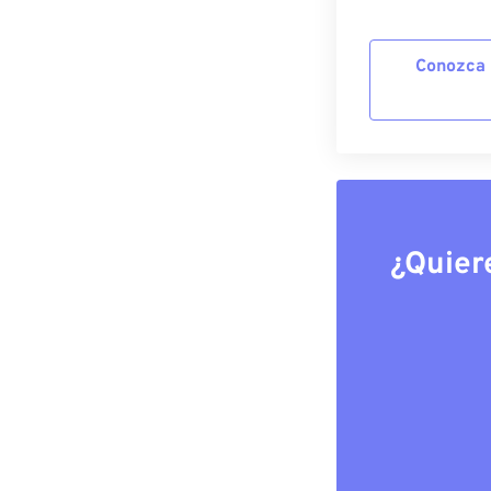
Conozca 
¿Quier