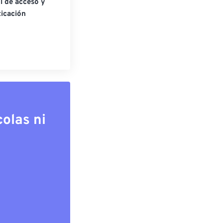
l de acceso y
icación
olas ni