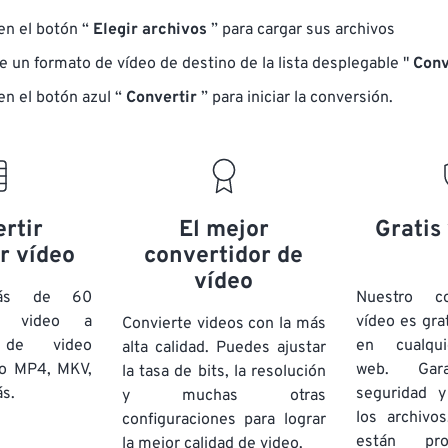
 en el botón “
Elegir archivos
” para cargar sus archivos
e un formato de vídeo de destino de la lista desplegable "
Conv
en el botón azul “
Convertir
” para iniciar la conversión.
rtir
El mejor
Gratis
r vídeo
convertidor de
vídeo
más de 60
Nuestro c
e video a
vídeo es gra
Convierte videos con la más
s de video
en cualqu
alta calidad. Puedes ajustar
o MP4, MKV,
web. Gara
la tasa de bits, la resolución
s.
seguridad y
y muchas otras
los archivo
configuraciones para lograr
están pro
la mejor calidad de video.