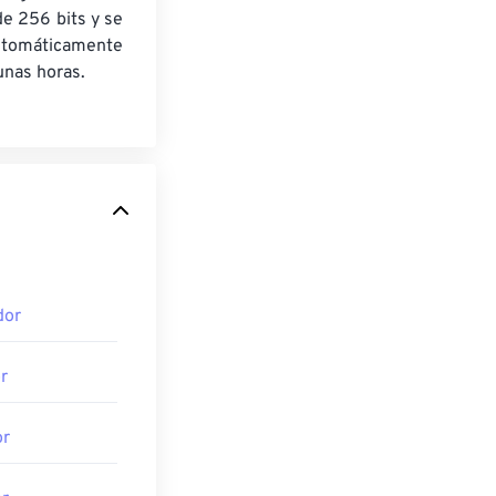
de 256 bits y se
utomáticamente
nas horas.
dor
r
or