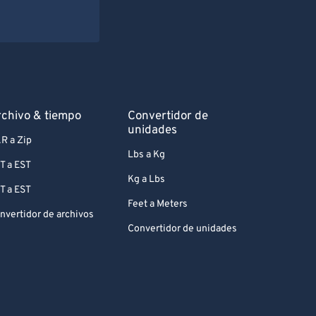
chivo & tiempo
Convertidor de
unidades
R a Zip
Lbs a Kg
T a EST
Kg a Lbs
T a EST
Feet a Meters
nvertidor de archivos
Convertidor de unidades