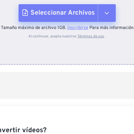
Seleccionar Archivos
Tamaño máximo de archivo 1GB.
Inscribirse
Para más información
Desde el dispositivo
Al continuar, acepta nuestros
Términos de uso
.
Desde Dropbox
Desde Google Drive
Desde OneDrive
Desde URL
vertir vídeos?