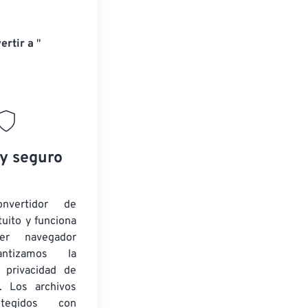
ertir a
"
 y seguro
onvertidor de
tuito y funciona
ier navegador
ntizamos la
 privacidad de
s. Los archivos
tegidos con