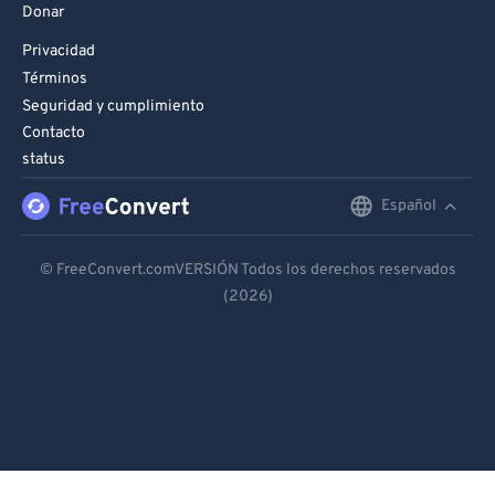
Donar
Privacidad
Términos
Seguridad y cumplimiento
Contacto
status
Español
English
Deutsch
© FreeConvert.comVERSIÓN Todos los derechos reservados
(2026)
Español
Français
Português
Italiano
Dutch