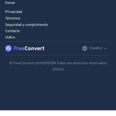
Donar
Privacidad
Términos
Seguridad y cumplimiento
Contacto
status
Español
English
Deutsch
© FreeConvert.comVERSIÓN Todos los derechos reservados
(2026)
Español
Français
Português
Italiano
Dutch