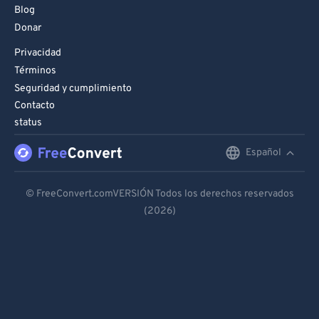
Blog
Donar
Privacidad
Términos
Seguridad y cumplimiento
Contacto
status
Español
English
Deutsch
© FreeConvert.comVERSIÓN Todos los derechos reservados
(2026)
Español
Français
Português
Italiano