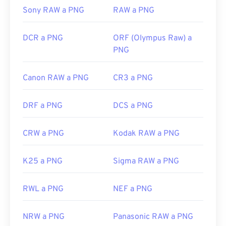
Sony RAW a PNG
RAW a PNG
Enlaces útiles:
Artículo de LifeWire sobre los PNG
DCR a PNG
ORF (Olympus Raw) a
Artículo de Wiki sobre PNG
PNG
Herramientas PNG relacionadas:
Canon RAW a PNG
CR3 a PNG
Utilice nuestro
Selector de color
para elegir
colores de las imágenes
DRF a PNG
DCS a PNG
CRW a PNG
Kodak RAW a PNG
K25 a PNG
Sigma RAW a PNG
RWL a PNG
NEF a PNG
NRW a PNG
Panasonic RAW a PNG