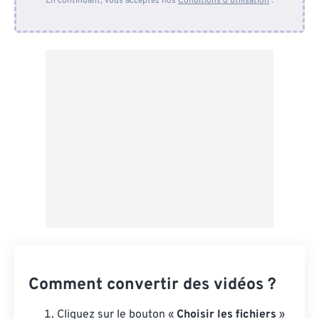
En continuant, vous acceptez nos
Conditions d'utilisation
.
Depuis Dropbox
Depuis Google Drive
Depuis OneDrive
Depuis l'URL
Comment convertir des vidéos ?
Cliquez sur le bouton «
Choisir les fichiers
»