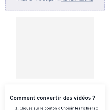
En continuant, vous acceptez nos
Conditions d'utilisation
.
Depuis Dropbox
Depuis Google Drive
Depuis OneDrive
Depuis l'URL
Comment convertir des vidéos ?
Cliquez sur le bouton «
Choisir les fichiers
»