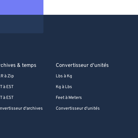
rchives & temps
Convertisseur d'unités
R à Zip
Lbs à Kg
T à EST
Kg à Lbs
T à EST
Feet à Meters
nvertisseur d'archives
Convertisseur d'unités