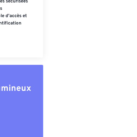
s sécurisées
s
le d'accès et
tification
lumineux