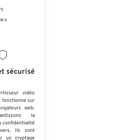
rs
en
»
et sécurisé
rtisseur vidéo
t fonctionne sur
vigateurs web.
ntissons la
a confidentialité
iers. Ils sont
ar un cryptage