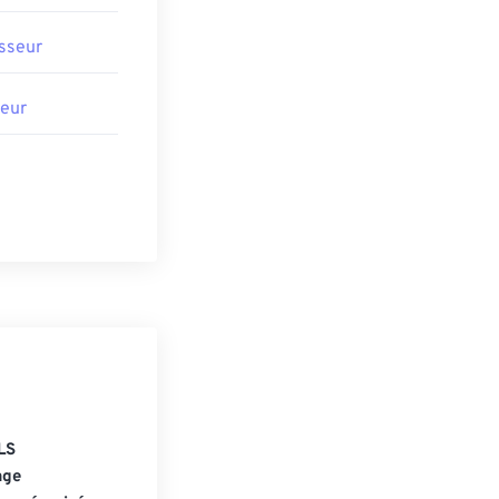
sseur
eur
LS
age