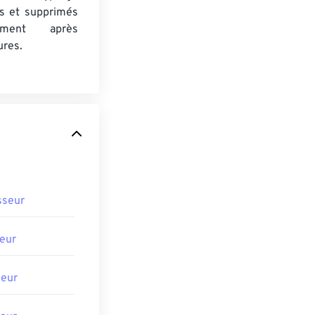
s et supprimés
uement après
ures.
sseur
eur
seur