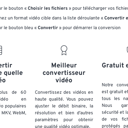
ur le bouton «
Choisir les fichiers
» pour télécharger vos fichie
ez un format vidéo cible dans la liste déroulante «
Convertir 
ur le bouton bleu «
Convertir
» pour démarrer la conversion
rtir
Meilleur
Gratuit 
e quelle
convertisseur
éo
vidéo
Notre conve
est gratuit e
 plus de 60
Convertissez des vidéos en
tous les na
vidéo en
haute qualité. Vous pouvez
Nous gara
éo populaires
ajuster le débit binaire, la
sécurité et l
, MKV, WebM,
résolution et bien d'autres
de vos fich
paramètres pour obtenir
protégés p
une qualité vidéo optimale.