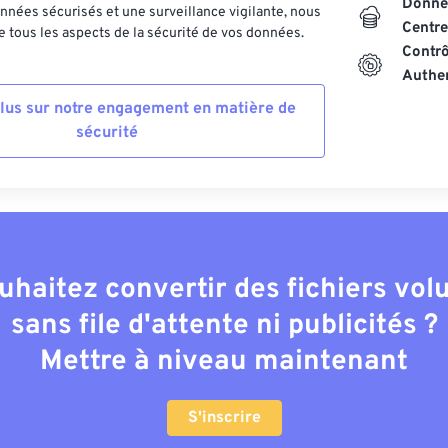
Donnée
nnées sécurisés et une surveillance vigilante, nous
Centre
 tous les aspects de la sécurité de vos données.
Contrô
Authen
plus sur notre engagement en matière de
sécurité
uhaitez convertir des fichiers vo
sans file d'attente ni publicités ?
Mettre à niveau maintenant
S'inscrire