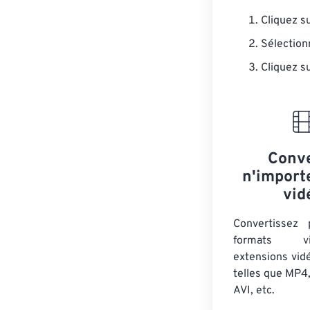
Cliquez s
Sélectionn
Cliquez s
Conve
n'import
vid
Convertissez
formats 
extensions vid
telles que MP4
AVI, etc.