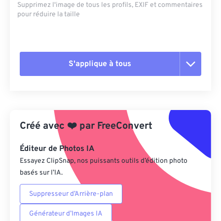
Supprimez l'image de tous les profils, EXIF ​​et commentaires
pour réduire la taille
S'applique à tous
Réinitialiser toutes les options
Appliquer à partir du préréglage
Créé avec
❤️
par
FreeConvert
Enregistrer comme préréglage
Éditeur de Photos IA
Essayez ClipSnap, nos puissants outils d’édition photo
basés sur l’IA.
Suppresseur d’Arrière-plan
Générateur d’Images IA