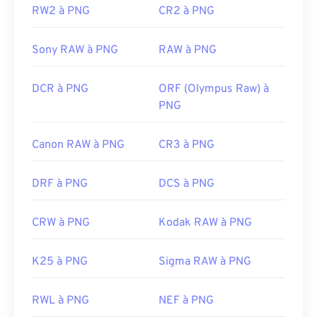
plan transparent.
RW2 à PNG
CR2 à PNG
Sony RAW à PNG
RAW à PNG
Développé par :
PNG Development Group
Sortie initiale :
1er octobre 1996
DCR à PNG
ORF (Olympus Raw) à
Liens utiles:
PNG
Article de LifeWire sur les PNG
Canon RAW à PNG
CR3 à PNG
Article Wiki sur les PNG
Outils PNG associés :
DRF à PNG
DCS à PNG
Utilisez notre
sélecteur de couleurs
pour choisir
les couleurs des images
CRW à PNG
Kodak RAW à PNG
K25 à PNG
Sigma RAW à PNG
RWL à PNG
NEF à PNG