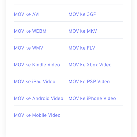
07
07
07
07
07
07
07
07
MOV ke AVI
MOV ke 3GP
08
08
08
08
08
08
08
08
09
09
09
09
09
09
09
09
MOV ke WEBM
MOV ke MKV
10
10
10
10
10
10
10
10
11
11
11
11
11
11
11
11
MOV ke WMV
MOV ke FLV
12
12
12
12
12
12
12
12
MOV ke Kindle Video
MOV ke Xbox Video
13
13
13
13
13
13
13
13
14
14
14
14
14
14
14
14
MOV ke iPad Video
MOV ke PSP Video
15
15
15
15
15
15
15
15
16
16
16
16
16
16
16
16
MOV ke Android Video
MOV ke iPhone Video
17
17
17
17
17
17
17
17
MOV ke Mobile Video
18
18
18
18
18
18
18
18
19
19
19
19
19
19
19
19