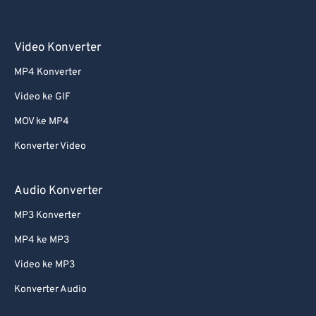
60
60
61
61
Video Konverter
62
62
MP4 Konverter
63
63
Video ke GIF
64
64
MOV ke MP4
65
65
Konverter Video
66
66
67
67
Audio Konverter
68
68
MP3 Konverter
69
69
MP4 ke MP3
70
70
Video ke MP3
71
71
Konverter Audio
72
72