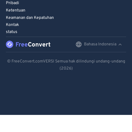
Pribadi
Ketentuan
Keamanan dan Kepatuhan
Kontak
status
Bahasa Indonesia
English
Deutsch
© FreeConvert.comVERSI Semua hak dilindungi undang-undang
(2026)
Español
Français
Português
Italiano
Dutch
日本語