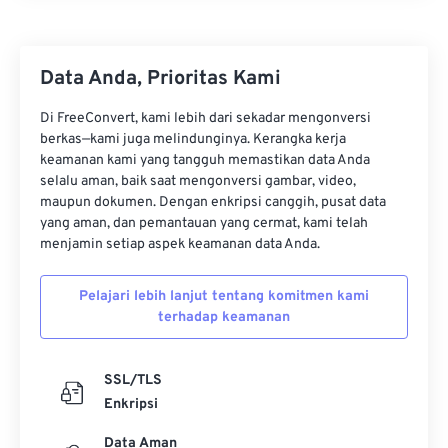
33
33
33
33
33
33
34
34
34
34
34
34
35
35
35
35
35
35
Data Anda, Prioritas Kami
36
36
36
36
36
36
Di FreeConvert, kami lebih dari sekadar mengonversi
37
37
37
37
37
37
berkas—kami juga melindunginya. Kerangka kerja
keamanan kami yang tangguh memastikan data Anda
38
38
38
38
38
38
selalu aman, baik saat mengonversi gambar, video,
maupun dokumen. Dengan enkripsi canggih, pusat data
39
39
39
39
39
39
yang aman, dan pemantauan yang cermat, kami telah
40
40
40
40
40
40
menjamin setiap aspek keamanan data Anda.
41
41
41
41
41
41
Pelajari lebih lanjut tentang komitmen kami
42
42
42
42
42
42
terhadap keamanan
43
43
43
43
43
43
44
44
44
44
44
44
SSL/TLS
Enkripsi
45
45
45
45
45
45
Data Aman
46
46
46
46
46
46