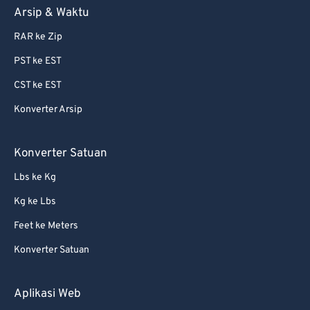
86
86
Arsip & Waktu
87
87
RAR ke Zip
88
88
PST ke EST
89
89
CST ke EST
90
90
Konverter Arsip
91
91
92
92
Konverter Satuan
93
93
Lbs ke Kg
94
94
Kg ke Lbs
95
95
Feet ke Meters
96
96
Konverter Satuan
97
97
98
98
Aplikasi Web