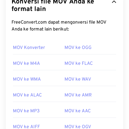
Konversi file MOV Anda ke
format lain
FreeConvert.com dapat mengonversi file MOV
Anda ke format lain berikut:
00
00
00
00
00
00
00
00
MOV Konverter
MOV ke OGG
MOV ke M4A
MOV ke FLAC
00
00
00
00
00
00
00
00
01
01
01
01
01
01
01
01
MOV ke WMA
MOV ke WAV
02
02
02
02
02
02
02
02
03
03
03
03
03
03
03
03
MOV ke ALAC
MOV ke AMR
04
04
04
04
04
04
04
04
MOV ke MP3
MOV ke AAC
05
05
05
05
05
05
05
05
06
06
06
06
06
06
06
06
MOV ke AIFF
MOV ke OGV