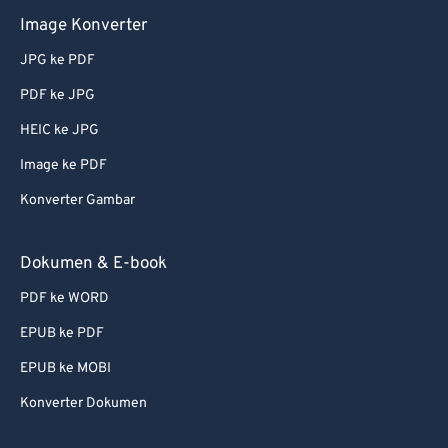
73
73
Image Konverter
74
74
JPG ke PDF
75
75
PDF ke JPG
76
76
HEIC ke JPG
77
77
Image ke PDF
78
78
Konverter Gambar
79
79
80
80
Dokumen & E-book
81
81
PDF ke WORD
82
82
EPUB ke PDF
83
83
EPUB ke MOBI
84
84
Konverter Dokumen
85
85