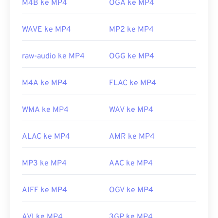
Dikembangkan oleh:
Apple Inc.
M4B ke MP4
OGA ke MP4
jenis data, jadi jika terjadi masalah saat membuka
Rilis awal:
2001
berkas, biasanya berarti data di dalam wadah
WAVE ke MP4
MP2 ke MP4
tersebut (codec audio atau video) tidak kompatibel
Tautan yang berguna:
dengan OS perangkat. Untuk mengatasi masalah
https://en.wikipedia.org/wiki/QuickTime_File_Format
ini, coba
VLC Media Player
.
raw-audio ke MP4
OGG ke MP4
https://developer.apple.com/library/archive/documen
Dikembangkan oleh:
Moving Picture Experts
CH203-BBCGDDDF
M4A ke MP4
FLAC ke MP4
Group (MPEG)
Standar:
ISO/IEC 14496
WMA ke MP4
WAV ke MP4
Rilis awal:
1999
Tautan yang berguna:
ALAC ke MP4
AMR ke MP4
https://en.wikipedia.org/wiki/MPEG-4
MP3 ke MP4
AAC ke MP4
https://mpeg.chiariglione.org/standar/mpeg-
4.html
AIFF ke MP4
OGV ke MP4
AVI ke MP4
3GP ke MP4