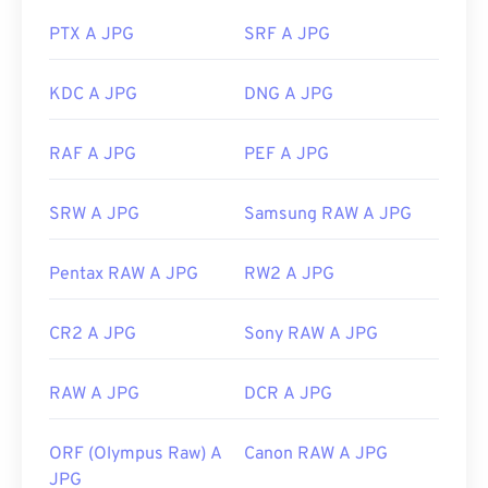
specifica con cui aprire il file, fare clic con il
pulsante destro del mouse e selezionare "Apri con"
PTX A JPG
SRF A JPG
per effettuare la selezione.
I file JPG si aprono automaticamente sui browser
KDC A JPG
DNG A JPG
web più diffusi come
Chrome
, sulle applicazioni
Microsoft come
Microsoft Foto
e sulle applicazioni
RAF A JPG
PEF A JPG
Mac OS come
Apple Preview
. Per ridimensionare
le immagini JPEG, utilizza il nostro strumento
SRW A JPG
Samsung RAW A JPG
Image Resizer
.
Sviluppato da:
Joint Photographic Experts Group
Pentax RAW A JPG
RW2 A JPG
Data di rilascio iniziale:
18 settembre 1992
Strumenti JPG correlati:
CR2 A JPG
Sony RAW A JPG
Utilizza il nostro
Selettore colori
per scegliere i
RAW A JPG
DCR A JPG
colori dalle immagini
ORF (Olympus Raw) A
Canon RAW A JPG
JPG