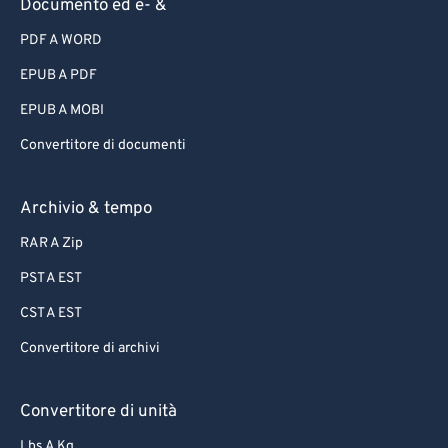
Documento ed e- &
PDF A WORD
EPUB A PDF
EPUB A MOBI
Convertitore di documenti
Archivio & tempo
RAR A Zip
PST A EST
CST A EST
Convertitore di archivi
Convertitore di unità
Lbs A Kg