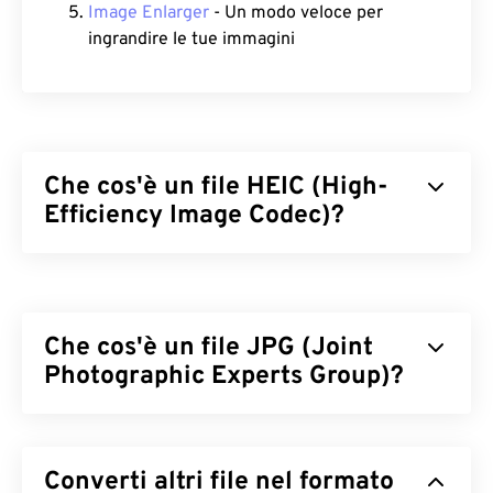
Image Enlarger
- Un modo veloce per
ingrandire le tue immagini
Che cos'è un file HEIC (High-
Efficiency Image Codec)?
High Efficiency Image Codec (HEIC) è una variante
di HEIF adottata da Apple nel 2017 con il lancio
di
iOS 11.
Il vantaggio principale di HEIC è che occupa
Che cos'è un file JPG (Joint
meno spazio rispetto a JPEG (JPG) senza
compromettere la qualità dell'immagine. Sia HEIC
Photographic Experts Group)?
che HEIF si basano su
High Efficiency Video Coding
(HEVC)
.
JPG (Joint Photographic Experts Group) è un
formato di file universale che utilizza un algoritmo
Come aprire un file HEIC?
Converti altri file nel formato
per comprimere fotografie e grafica. La notevole