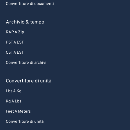
85
85
Convertitore di documenti
86
86
87
87
Archivio & tempo
88
88
RAR A Zip
89
89
PST A EST
90
90
CST A EST
91
91
Convertitore di archivi
92
92
93
93
Convertitore di unità
94
94
Lbs A Kg
95
95
Kg A Lbs
96
96
Feet A Meters
97
97
Convertitore di unità
98
98