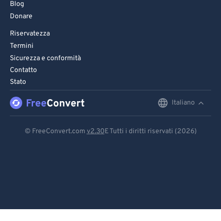
Blog
Donare
Riservatezza
Termini
Sicurezza e conformità
Contatto
Stato
Italiano
English
Deutsch
© FreeConvert.com
v2.30
E Tutti i diritti riservati (2026)
Español
Français
Português
Italiano