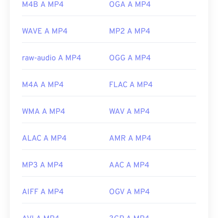
https://developer.apple.com/library/archive/documen
M4B A MP4
OGA A MP4
Sviluppato da:
Moving Picture Experts Group
CH203-BBCGDDDF
(MPEG)
WAVE A MP4
MP2 A MP4
Norma:
ISO/IEC 14496
raw-audio A MP4
OGG A MP4
Versione iniziale:
1999
Link utili:
M4A A MP4
FLAC A MP4
https://en.wikipedia.org/wiki/MPEG-4
https://mpeg.chiariglione.org/standards/mpeg-
WMA A MP4
WAV A MP4
4.html
ALAC A MP4
AMR A MP4
MP3 A MP4
AAC A MP4
AIFF A MP4
OGV A MP4