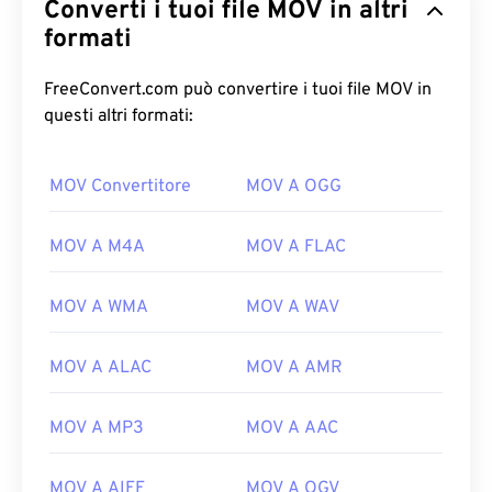
Converti i tuoi file MOV in altri
formati
FreeConvert.com può convertire i tuoi file MOV in
questi altri formati:
00
00
00
00
00
00
00
00
MOV Convertitore
MOV A OGG
MOV A M4A
MOV A FLAC
00
00
00
00
00
00
00
00
MOV A WMA
MOV A WAV
01
01
01
01
01
01
01
01
02
02
02
02
02
02
02
02
MOV A ALAC
MOV A AMR
03
03
03
03
03
03
03
03
04
04
04
04
04
04
04
04
MOV A MP3
MOV A AAC
05
05
05
05
05
05
05
05
MOV A AIFF
MOV A OGV