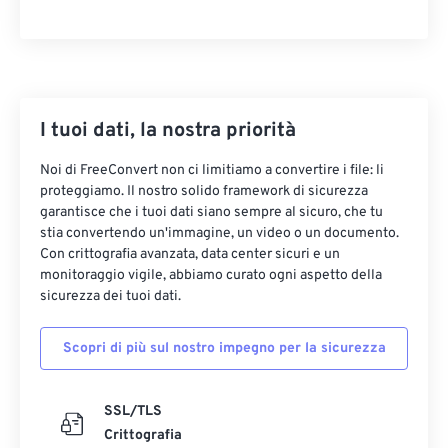
33
33
33
33
33
33
34
34
34
34
34
34
35
35
35
35
35
35
I tuoi dati, la nostra priorità
36
36
36
36
36
36
37
37
37
37
37
37
Noi di FreeConvert non ci limitiamo a convertire i file: li
proteggiamo. Il nostro solido framework di sicurezza
38
38
38
38
38
38
garantisce che i tuoi dati siano sempre al sicuro, che tu
39
39
39
39
39
39
stia convertendo un'immagine, un video o un documento.
Con crittografia avanzata, data center sicuri e un
40
40
40
40
40
40
monitoraggio vigile, abbiamo curato ogni aspetto della
sicurezza dei tuoi dati.
41
41
41
41
41
41
42
42
42
42
42
42
Scopri di più sul nostro impegno per la sicurezza
43
43
43
43
43
43
44
44
44
44
44
44
SSL/TLS
45
45
45
45
45
45
Crittografia