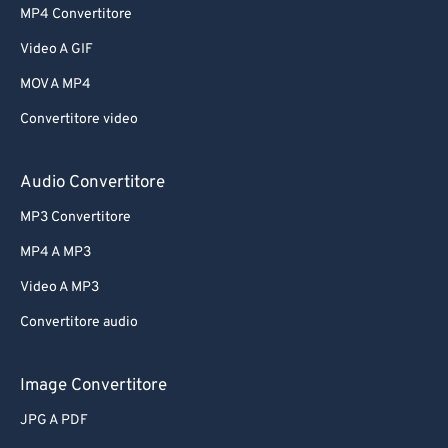
MP4 Convertitore
62
62
Video A GIF
63
63
MOV A MP4
64
64
Convertitore video
65
65
66
66
Audio Convertitore
67
67
MP3 Convertitore
68
68
MP4 A MP3
69
69
Video A MP3
70
70
Convertitore audio
71
71
72
72
Image Convertitore
73
73
JPG A PDF
74
74