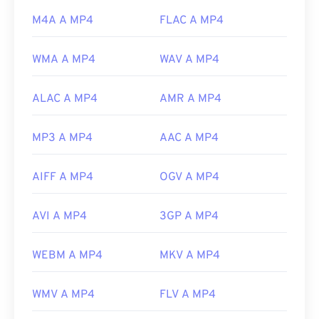
Link utili:
M4A A MP4
FLAC A MP4
https://en.wikipedia.org/wiki/MPEG-4
https://mpeg.chiariglione.org/standards/mpeg-
WMA A MP4
WAV A MP4
4.html
ALAC A MP4
AMR A MP4
MP3 A MP4
AAC A MP4
AIFF A MP4
OGV A MP4
AVI A MP4
3GP A MP4
WEBM A MP4
MKV A MP4
WMV A MP4
FLV A MP4