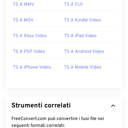
09
09
09
09
09
09
09
09
TS A WMV
TS A FLV
10
10
10
10
10
10
10
10
TS A MOV
TS A Kindle Video
11
11
11
11
11
11
11
11
12
12
12
12
12
12
12
12
TS A Xbox Video
TS A iPad Video
13
13
13
13
13
13
13
13
TS A PSP Video
TS A Android Video
14
14
14
14
14
14
14
14
15
15
15
15
15
15
15
15
TS A iPhone Video
TS A Mobile Video
16
16
16
16
16
16
16
16
17
17
17
17
17
17
17
17
18
18
18
18
18
18
18
18
19
19
19
19
19
19
19
19
Strumenti correlati
20
20
20
20
20
20
20
20
FreeConvert.com può convertire i tuoi file nei
21
21
21
21
21
21
21
21
seguenti formati correlati: