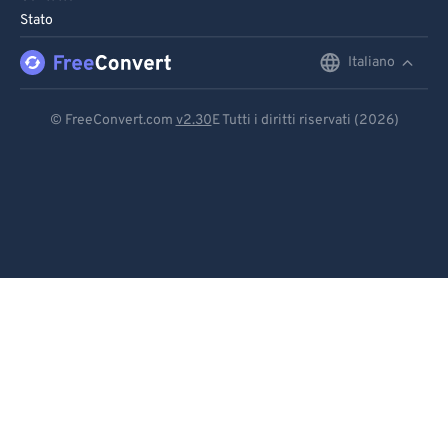
Stato
Italiano
English
Deutsch
© FreeConvert.com
v2.30
E Tutti i diritti riservati (2026)
Español
Français
Português
Italiano
Dutch
日本語
简体中文
繁體中文