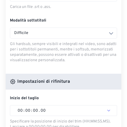
Carica un file .srt o .ass.
Modalità sottotitoli
Difficile
Gli hardsub, sempre visibili e integrati nel video, sono adatti
per i sottotitoli permanenti, mentre i softsub, memorizzati
separatamente, possono essere attivati ​​o disattivati ​​per una
visualizzazione personalizzata.
Impostazioni di rifinitura
Inizio del taglio
00
:
00
:
00
.
00
Specificare la posizione di inizio del trim (HH:MM:SS.MS).
Lasciare a 00:00:00.00 per disabilitare.