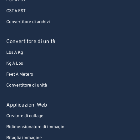
PST A EST
88
88
CST A EST
89
89
Convertitore di archivi
90
90
91
91
Convertitore di unità
92
92
Lbs A Kg
93
93
Kg A Lbs
94
94
Feet A Meters
95
95
Convertitore di unità
96
96
97
97
Applicazioni Web
98
98
Creatore di collage
99
99
Ridimensionatore di immagini
Ritaglia immagine