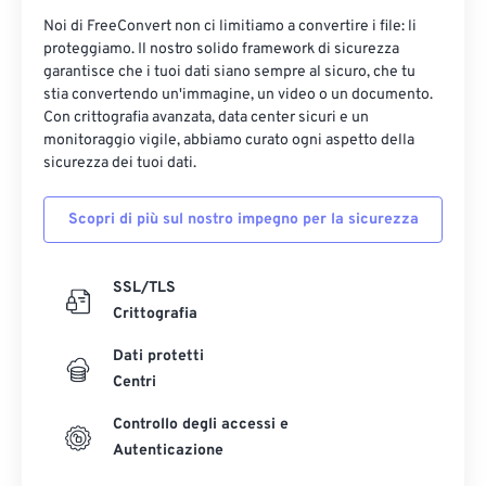
35
35
35
35
35
35
Noi di FreeConvert non ci limitiamo a convertire i file: li
36
36
36
36
36
36
proteggiamo. Il nostro solido framework di sicurezza
garantisce che i tuoi dati siano sempre al sicuro, che tu
37
37
37
37
37
37
stia convertendo un'immagine, un video o un documento.
38
38
38
38
38
38
Con crittografia avanzata, data center sicuri e un
monitoraggio vigile, abbiamo curato ogni aspetto della
39
39
39
39
39
39
sicurezza dei tuoi dati.
40
40
40
40
40
40
Scopri di più sul nostro impegno per la sicurezza
41
41
41
41
41
41
42
42
42
42
42
42
SSL/TLS
43
43
43
43
43
43
Crittografia
44
44
44
44
44
44
Dati protetti
45
45
45
45
45
45
Centri
46
46
46
46
46
46
Controllo degli accessi e
47
47
47
47
47
47
Autenticazione
48
48
48
48
48
48