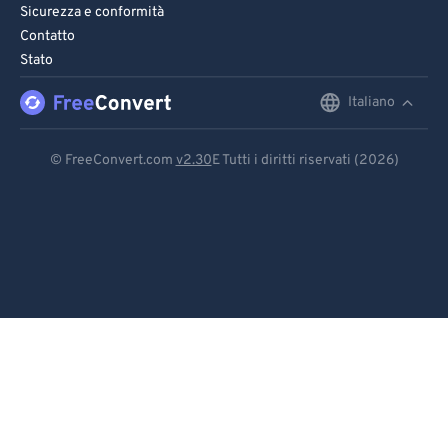
Sicurezza e conformità
Contatto
Stato
Italiano
English
Deutsch
© FreeConvert.com
v2.30
E Tutti i diritti riservati (2026)
Español
Français
Português
Italiano
Dutch
日本語
简体中文