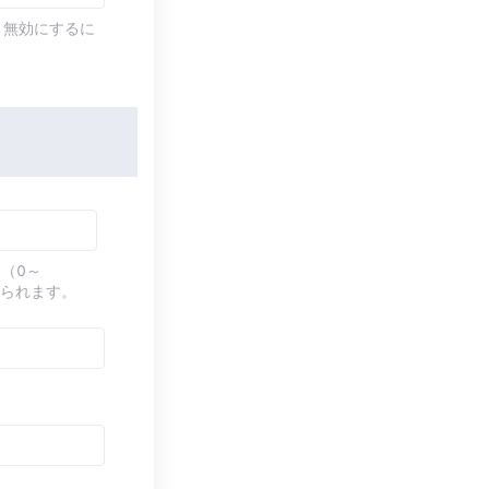
す。無効にするに
（0～
てられます。
す。