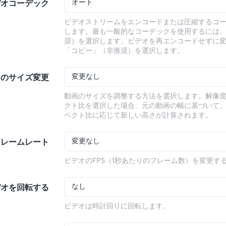
オート
デオコーデック
ビデオストリームをエンコードまたは圧縮するコ
します。最も一般的なコーデックを使用するには
奨）を選択します。ビデオを再エンコードせずに
「コピー」（非推奨）を選択します。
変更なし
オのサイズ変更
動画のサイズを調整する方法を選択します。解像
クト比を選択した場合、元の動画の幅に基づいて
ペクト比に応じて新しい高さが計算されます。
変更なし
フレームレート
ビデオのFPS（1秒あたりのフレーム数）を変更す
なし
デオを回転する
ビデオは時計回りに回転します。