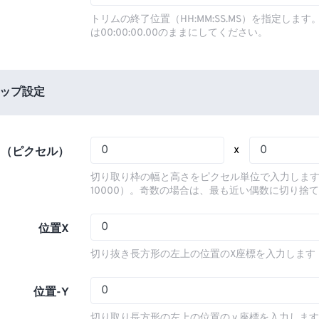
03
03
03
03
00
00
00
00
トリムの終了位置（HH:MM:SS.MS）を指定しま
は00:00:00.00のままにしてください。
04
04
04
04
01
01
01
01
05
05
05
05
02
02
02
02
06
06
06
06
03
03
03
03
ップ設定
07
07
07
07
04
04
04
04
08
08
08
08
05
05
05
05
x
さ（ピクセル）
09
09
09
09
06
06
06
06
切り取り枠の幅と高さをピクセル単位で入力します
10
10
10
10
07
07
07
07
10000）。奇数の場合は、最も近い偶数に切り捨
11
11
11
11
08
08
08
08
位置X
12
12
12
12
09
09
09
09
切り抜き長方形の左上の位置のX座標を入力します
13
13
13
13
10
10
10
10
14
14
14
14
11
11
11
11
位置-Y
15
15
15
15
12
12
12
12
切り取り長方形の左上の位置の y 座標を入力しま