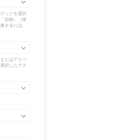
ーデックを選択
、「自動」（推
変換するには、
度またはアスペ
、選択したアス
る