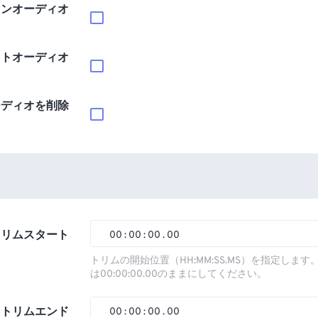
インオーディオ
ウトオーディオ
ーディオを削除
トリムスタート
00
:
00
:
00
.
00
00
00
00
00
トリムの開始位置（HH:MM:SS.MS）を指定しま
は00:00:00.00のままにしてください。
01
01
01
01
02
02
02
02
トリムエンド
00
:
00
:
00
.
00