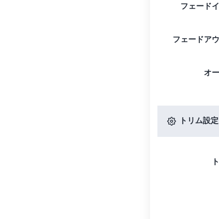
フェード
フェードア
オ
トリム設定