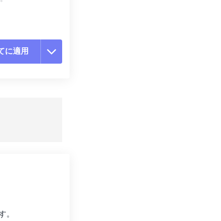
てに適用
ョンをリセット
適用
て保存
す。