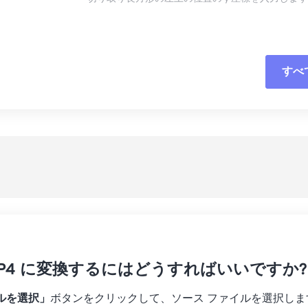
16
16
16
16
13
13
13
13
17
17
17
17
14
14
14
14
18
18
18
18
15
15
15
15
すべ
すべてのオプシ
19
19
19
19
16
16
16
16
20
20
20
20
17
17
17
17
プリセットから
21
21
21
21
18
18
18
18
プリセットとし
22
22
22
22
19
19
19
19
23
23
23
23
20
20
20
20
24
24
24
21
21
21
21
25
25
25
22
22
22
22
26
26
26
23
23
23
23
27
27
27
 MP4 に変換するにはどうすればいいですか?
24
24
24
28
28
28
25
25
25
ルを選択」
ボタンをクリックして、ソース ファイルを選択しま