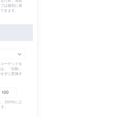
いるため、永続
サブは個別に保
ズできます。
るコーデックを
には、「自動」
ドせずに変換す
、200%に上
ます。