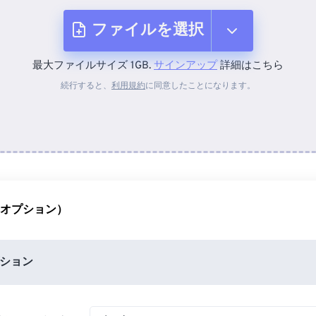
ファイルを選択
最大ファイルサイズ 1GB.
サインアップ
詳細はこちら
デバイスから
続行すると、
利用規約
に同意したことになります。
Dropboxから
Googleドライブから
（オプション）
OneDriveから
ション
URLから