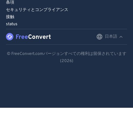
条項
セキュリティとコンプライアンス
接触
status
日本語
English
Deutsch
© FreeConvert.comバージョンすべての権利は留保されています
(2026)
Español
Français
Português
Italiano
Dutch
日本語