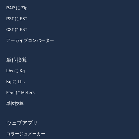
RAR に Zip
PST に EST
CST に EST
アーカイブコンバーター
単位換算
Lbs に Kg
Kg に Lbs
Feet に Meters
単位換算
ウェブアプリ
コラージュメーカー