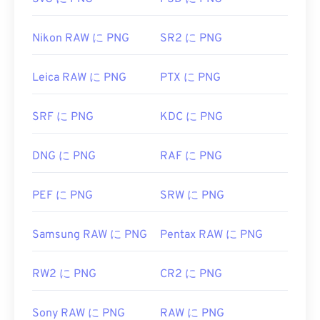
ファイルはすべてのウェブブラウザで簡単に表示で
してください。
きます。PNGファイルを開くのに問題がある場合
開発元:
Google
は、
PNGからJPG
、
PNGからWebP
、または
PNG
Nikon RAW に PNG
SR2 に PNG
からBMPへの
コンバーターをご利用ください。
初回リリース:
2010年9月
Leica RAW に PNG
PTX に PNG
役立つリンク:
PNGファイルを開いて編集するには、
GIMP
や
WebP圧縮に関するGoogle Developerの記事
SRF に PNG
KDC に PNG
Adobe Photoshop
などの代替プログラムが便利で
関連するWebPツール:
す。PNGファイルは他のファイル形式よりも少しサ
カラーピッカー
を使用してWebP画像から色を選択
イズが大きいため、ウェブページに追加する際に注
DNG に PNG
RAF に PNG
します
意が必要です。PNGファイルの興味深い機能の一つ
は、画像に透明部分、特に透明な背景を作成できる
PEF に PNG
SRW に PNG
ことです。
Samsung RAW に PNG
Pentax RAW に PNG
開発者:
PNG Development Group
RW2 に PNG
CR2 に PNG
初回リリース:
1996年10月1日
役立つリンク:
Sony RAW に PNG
RAW に PNG