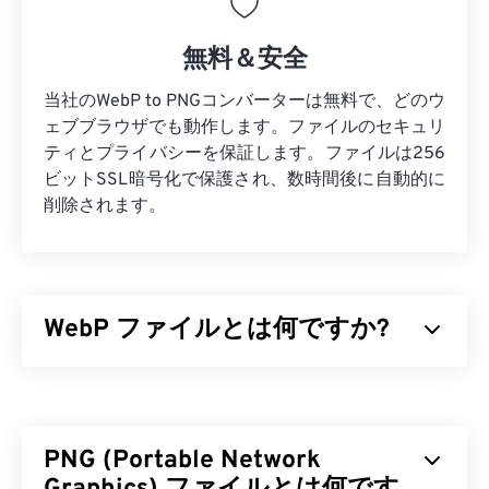
無料＆安全
当社のWebP to PNGコンバーターは無料で、どのウ
ェブブラウザでも動作します。ファイルのセキュリ
ティとプライバシーを保証します。ファイルは256
ビットSSL暗号化で保護され、数時間後に自動的に
削除されます。
WebP ファイルとは何ですか?
WebPは、
予測圧縮
を用いてウェブページやモバイ
ルアプリケーションに最適な画像を作成するオープ
ンソースのファイル形式です。WebP画像は、
PNG (Portable Network
JPEG（JPG）
や
Portable Network
Graphics（PNG）
ファイルと比較して最大30%も