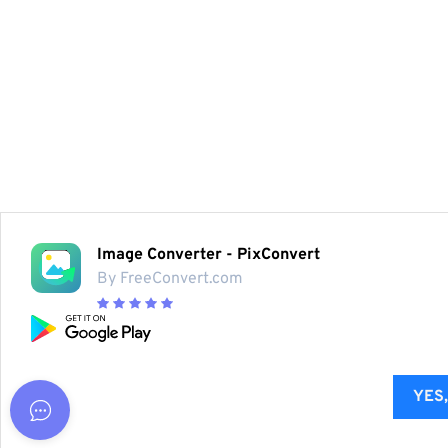
Image Converter - PixConvert
By FreeConvert.com
YES,