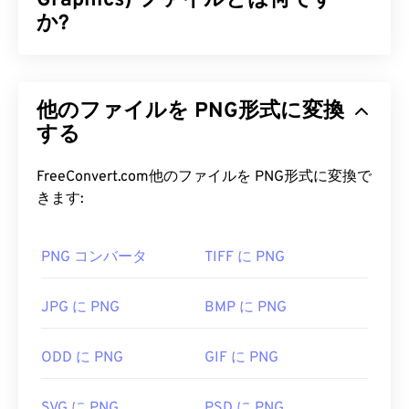
Graphics) ファイルとは何です
サイズが小さく、画質は同等です。WebP画像は、
か?
ウェブページやモバイルアプリケーションで高速に
読み込まれます。
ポータブルネットワークグラフィックス（PNG）
は、画像を圧縮して持ち運びやすくする
ラスターベ
WebP ファイルを開くにはどうす
他のファイルを PNG形式に変換
ースの
ファイル形式です。PNG画像は
RGB
または
ればいいですか?
RGBA
する
カラーに対応し、透過性もサポートしている
ため、アイコンやグラフィックデザインに最適で
WebPを開くためのデフォルトのプログラムは
す。PNGは、より透過性の高いアニメーションもサ
FreeConvert.com他のファイルを PNG形式に変換で
Google Chrome（Chrome）
で、これはプラットフ
ポートしています（
GIFからAPNGへの変換を
お試
きます:
ォームを問わず動作します。WebPファイルは
GIMP
しください）。PNGを使用するメリットは、
ロスレ
や
Microsoft Paint
でも自動的に開きます。Chrome
ス圧縮
を採用した
オープンフォーマット
であること
以外にも、他のすべてのウェブブラウザがWebP形
PNG コンバータ
TIFF に PNG
です。
式をサポートしています。
PNG ファイルを開くにはどうすれ
JPG に PNG
BMP に PNG
他に試せる無料ビューアとしては、
Pixelmator
と
ばいいですか?
Photopea
があります。また、
Corel PaintShop Pro
もお試しください。IrfanView、
Windows Photo
ODD に PNG
GIF に PNG
通常、PNGファイルはオペレーティングシステムの
Viewer
、
Adobe Photoshop
を使用する
前
に、
デフォルトの画像ビューアで開きます。また、PNG
WebPを開くためのプラグインを必ずインストール
SVG に PNG
PSD に PNG