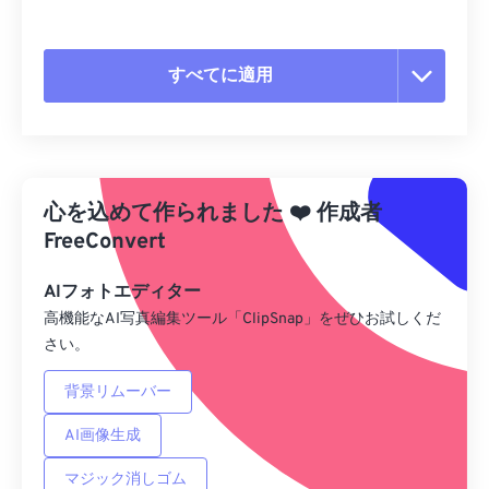
すべてに適用
すべてのオプションをリセット
プリセットから適用
心を込めて作られました
❤️
作成者
プリセットとして保存
FreeConvert
AIフォトエディター
高機能なAI写真編集ツール「ClipSnap」をぜひお試しくだ
さい。
背景リムーバー
AI画像生成
マジック消しゴム