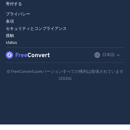
寄付する
プライバシー
条項
セキュリティとコンプライアンス
接触
status
日本語
English
Deutsch
© FreeConvert.comバージョンすべての権利は留保されています
(2026)
Español
Français
Português
Italiano
Dutch