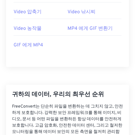
25
25
25
25
25
25
26
26
26
26
26
26
Video 압축기
Video 낚시찌
27
27
27
27
27
27
Video 농작물
MP4 에게 GIF 변환기
28
28
28
28
28
28
29
29
29
29
29
29
GIF 에게 MP4
30
30
30
30
30
30
31
31
31
31
31
31
32
32
32
32
32
32
33
33
33
33
33
33
34
34
34
34
34
34
귀하의 데이터, 우리의 최우선 순위
35
35
35
35
35
35
FreeConvert는 단순히 파일을 변환하는 데 그치지 않고, 안전
36
36
36
36
36
36
하게 보호합니다. 강력한 보안 프레임워크를 통해 이미지, 비
디오, 문서 등 어떤 파일을 변환하든 항상 데이터를 안전하게
37
37
37
37
37
37
보호합니다. 고급 암호화, 안전한 데이터 센터, 그리고 철저한
모니터링을 통해 데이터 보안의 모든 측면을 철저히 관리합
38
38
38
38
38
38