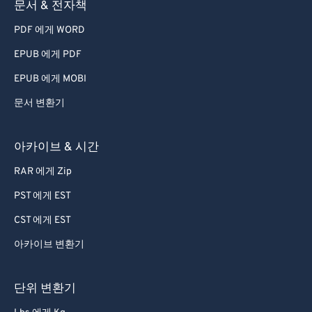
문서 & 전자책
78
78
PDF 에게 WORD
79
79
80
80
EPUB 에게 PDF
81
81
EPUB 에게 MOBI
82
82
문서 변환기
83
83
아카이브 & 시간
84
84
RAR 에게 Zip
85
85
PST 에게 EST
86
86
87
87
CST 에게 EST
88
88
아카이브 변환기
89
89
단위 변환기
90
90