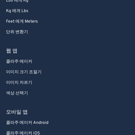
Lbs 에게 Kg
91
91
Kg 에게 Lbs
92
92
Feet 에게 Meters
93
93
94
94
단위 변환기
95
95
웹 앱
96
96
콜라주 메이커
97
97
이미지 크기 조절기
98
98
이미지 자르기
99
99
색상 선택기
모바일 앱
콜라주 메이커 Android
콜라주 메이커 iOS