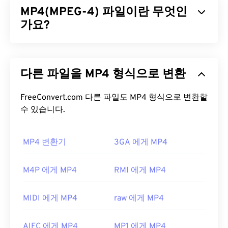
MP4(MPEG-4) 파일이란 무엇인
에 저장하는 데 유용한 것으로 알려져 있습니다.
QuickTime의 주요 특징 중 하나는 동영상 "
가요?
아톰
"과
"트랙" 단위로 데이터를 저장하여 파일의 고도로 세
부적인 편집을 가능하게 한다는 것입니다.
MPEG-4(MP4)는 멀티미디어 데이터(주로 오디오 및
비디오)를 저장할 수 있는 컨테이너 비디오 형식입니
MOV 파일을 어떻게 여나요?
다른 파일을 MP4 형식으로 변환
다. 다양한 기기 및 운영 체제와 호환되며,
코덱을
사
용하여 파일 크기를 압축하여 관리 및 저장이 용이한
기본적으로 MOV 파일은
QuickTime
으로 열립니다.
파일을 제공합니다. 또한 YouTube와 같은 인터넷 스
FreeConvert.com 다른 파일도 MP4 형식으로 변환할
MOV 파일이 2.0 이하 버전인 경우
Windows Media
트리밍에도 널리 사용되는 비디오 형식입니다. 많은
수 있습니다.
Player
로 열 수 있지만, 최신 버전은 이 플레이어에
사람들이 MP4를 오늘날 최고의 비디오 형식 중 하나
서 열리지 않습니다. QuickTime으로 MOV 파일을 열
로 간주합니다.
수 없는 경우, 모바일을 포함한 다양한 플랫폼에서 작
MP4 변환기
3GA 에게 MP4
동하는
VLC 미디어 플레이어를
사용하세요.
MP4 파일을 어떻게 여나요?
M4P 에게 MP4
RMI 에게 MP4
MOV 확장자를 사용하는 다른 두 파일 형식이 있습니
MP4 파일은 운영 체제의 기본 비디오 플레이어에서
다. AutoCAD AutoFlix와 ROSE Online입니다. 이 두
열립니다. 파일을 두 번 클릭하면 열립니다. 타사 소
파일 형식은 서로 관련이 없습니다. 하나는 더 이상
MIDI 에게 MP4
raw 에게 MP4
프트웨어는 필요하지 않습니다. Windows에서는
사용되지 않고 다른 하나는 온라인 게임과 관련이 있
Windows Media Player
로, Mac에서는
QuickTime
으
습니다. Apple이 이러한 기술을 개발하지 않았으며
AIFC 에게 MP4
MP1 에게 MP4