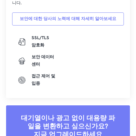
니다.
39
39
39
39
39
39
40
40
40
40
40
40
보안에 대한 당사의 노력에 대해 자세히 알아보세요
41
41
41
41
41
41
SSL/TLS
42
42
42
42
42
42
암호화
43
43
43
43
43
43
보안 데이터
44
44
44
44
44
44
센터
45
45
45
45
45
45
접근 제어 및
46
46
46
46
46
46
입증
47
47
47
47
47
47
48
48
48
48
48
48
49
49
49
49
49
49
대기열이나 광고 없이 대용량 파
50
50
50
50
50
50
일을 변환하고 싶으신가요?
51
51
51
51
51
51
지금 업그레이드하세요