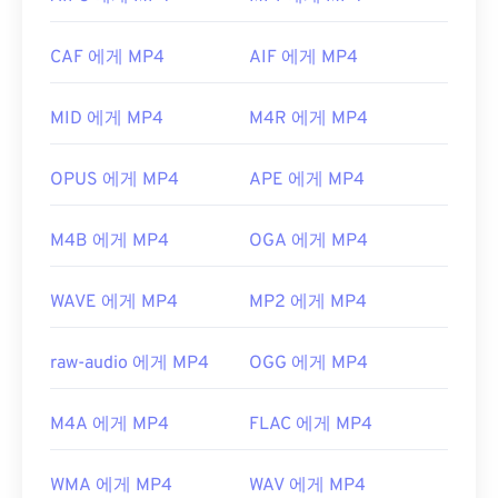
로 열립니다.
QuickTime에서 열리지 않습니다.
일부 기기, 특히 모바일 기기에서는 이 파일 형식을
개발자:
Apple Inc.
CAF 에게 MP4
AIF 에게 MP4
여는 데 문제가 발생할 수 있습니다. MP4는 다양한
최초 출시:
2001년
종류의 데이터를 담고 있는 컨테이너이므로, 파일을
MID 에게 MP4
M4R 에게 MP4
여는 데 문제가 있는 경우 일반적으로 컨테이너의 데
유용한 링크:
이터(오디오 또는 비디오 코덱)가 기기의 OS와 호환
https://en.wikipedia.org/wiki/QuickTime_File_Format
되지 않음을 의미합니다. 이 문제를 해결하려면
VLC
OPUS 에게 MP4
APE 에게 MP4
https://developer.apple.com/library/archive/documen
미디어 플레이어를
사용해 보세요.
CH203-BBCGDDDF
개발자:
Moving Picture Experts Group(MPEG)
M4B 에게 MP4
OGA 에게 MP4
표준:
ISO/IEC 14496
WAVE 에게 MP4
MP2 에게 MP4
최초 출시:
1999년
유용한 링크:
raw-audio 에게 MP4
OGG 에게 MP4
https://en.wikipedia.org/wiki/MPEG-4
M4A 에게 MP4
FLAC 에게 MP4
https://mpeg.chiariglione.org/standards/mpeg-
4.html
WMA 에게 MP4
WAV 에게 MP4