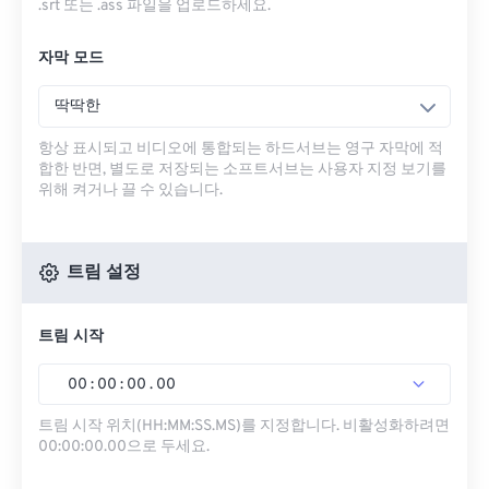
.srt 또는 .ass 파일을 업로드하세요.
자막 모드
딱딱한
항상 표시되고 비디오에 통합되는 하드서브는 영구 자막에 적
합한 반면, 별도로 저장되는 소프트서브는 사용자 지정 보기를
위해 켜거나 끌 수 있습니다.
트림 설정
트림 시작
00
:
00
:
00
.
00
트림 시작 위치(HH:MM:SS.MS)를 지정합니다. 비활성화하려면
00:00:00.00으로 두세요.