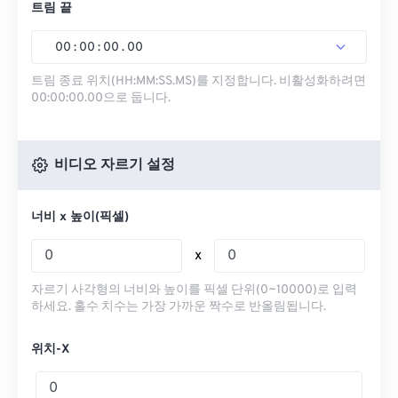
트림 끝
00
:
00
:
00
.
00
트림 종료 위치(HH:MM:SS.MS)를 지정합니다. 비활성화하려면
00:00:00.00으로 둡니다.
비디오 자르기 설정
너비 x 높이(픽셀)
x
자르기 사각형의 너비와 높이를 픽셀 단위(0~10000)로 입력
하세요. 홀수 치수는 가장 가까운 짝수로 반올림됩니다.
위치-X