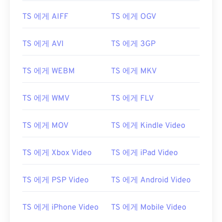
03
03
03
03
03
03
03
03
TS 에게 AIFF
TS 에게 OGV
04
04
04
04
04
04
04
04
TS 에게 AVI
TS 에게 3GP
05
05
05
05
05
05
05
05
06
06
06
06
06
06
06
06
TS 에게 WEBM
TS 에게 MKV
07
07
07
07
07
07
07
07
08
08
08
08
08
08
08
08
TS 에게 WMV
TS 에게 FLV
09
09
09
09
09
09
09
09
TS 에게 MOV
TS 에게 Kindle Video
10
10
10
10
10
10
10
10
11
11
11
11
11
11
11
11
TS 에게 Xbox Video
TS 에게 iPad Video
12
12
12
12
12
12
12
12
TS 에게 PSP Video
TS 에게 Android Video
13
13
13
13
13
13
13
13
14
14
14
14
14
14
14
14
TS 에게 iPhone Video
TS 에게 Mobile Video
15
15
15
15
15
15
15
15