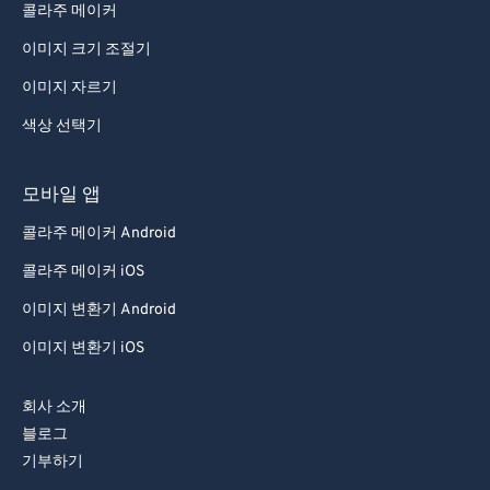
콜라주 메이커
95
95
이미지 크기 조절기
96
96
이미지 자르기
97
97
색상 선택기
98
98
99
99
모바일 앱
콜라주 메이커 Android
콜라주 메이커 iOS
이미지 변환기 Android
이미지 변환기 iOS
회사 소개
블로그
기부하기