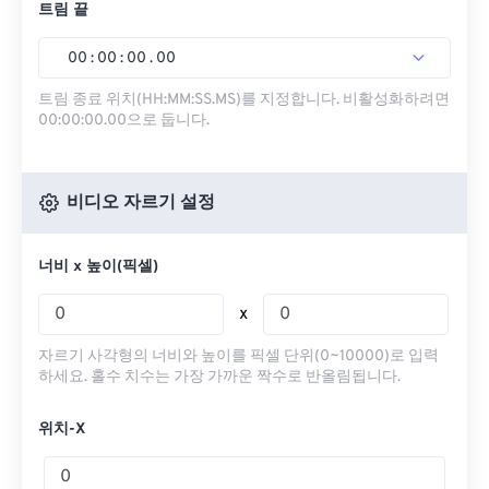
트림 끝
00
:
00
:
00
.
00
트림 종료 위치(HH:MM:SS.MS)를 지정합니다. 비활성화하려면
00:00:00.00으로 둡니다.
비디오 자르기 설정
너비 x 높이(픽셀)
x
자르기 사각형의 너비와 높이를 픽셀 단위(0~10000)로 입력
하세요. 홀수 치수는 가장 가까운 짝수로 반올림됩니다.
위치-X