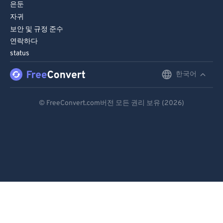
은둔
자귀
보안 및 규정 준수
연락하다
status
한국어
English
Deutsch
© FreeConvert.com버전 모든 권리 보유 (2026)
Español
Français
Português
Italiano
Dutch
日本語