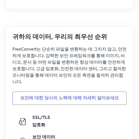
29
29
29
29
29
29
30
30
30
30
30
30
31
31
31
31
31
31
32
32
32
32
32
32
귀하의 데이터, 우리의 최우선 순위
33
33
33
33
33
33
FreeConvert는 단순히 파일을 변환하는 데 그치지 않고, 안전
하게 보호합니다. 강력한 보안 프레임워크를 통해 이미지, 비
34
34
34
34
34
34
디오, 문서 등 어떤 파일을 변환하든 항상 데이터를 안전하게
35
35
35
35
35
35
보호합니다. 고급 암호화, 안전한 데이터 센터, 그리고 철저한
모니터링을 통해 데이터 보안의 모든 측면을 철저히 관리합
36
36
36
36
36
36
니다.
37
37
37
37
37
37
보안에 대한 당사의 노력에 대해 자세히 알아보세요
38
38
38
38
38
38
39
39
39
39
39
39
SSL/TLS
40
40
40
40
40
40
암호화
41
41
41
41
41
41
보안 데이터