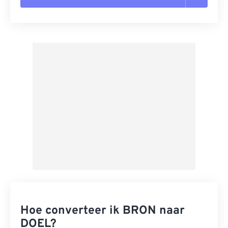
Alle opties resetten
Toepassen vanuit Preset
Opslaan als voorinstelling
Hoe converteer ik BRON naar
DOEL?