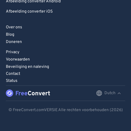
Afbeelding converter Android
Afbeelding converter iOS
Over ons
Blog
Doneren
Privacy
Voorwaarden
Beveiliging en naleving
Contact
Status
Dutch
English
Deutsch
© FreeConvert.comVERSIE Alle rechten voorbehouden (2026)
Español
Français