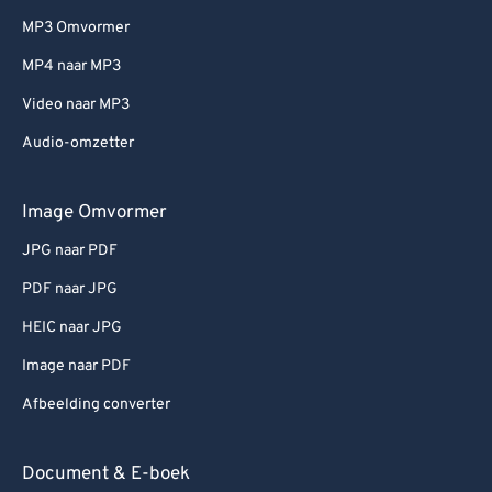
79
79
MP3 Omvormer
80
80
MP4 naar MP3
81
81
Video naar MP3
82
82
Audio-omzetter
83
83
84
84
Image Omvormer
85
85
JPG naar PDF
86
86
PDF naar JPG
87
87
HEIC naar JPG
88
88
Image naar PDF
89
89
Afbeelding converter
90
90
91
91
Document & E-boek