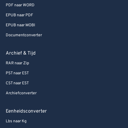
92
92
PDF naar WORD
93
93
EPUB naar PDF
94
94
EPUB naar MOBI
95
95
Documentconverter
96
96
97
97
Archief & Tijd
98
98
RAR naar Zip
99
99
PST naar EST
CST naar EST
Archiefconverter
Eenheidsconverter
Lbs naar Kg