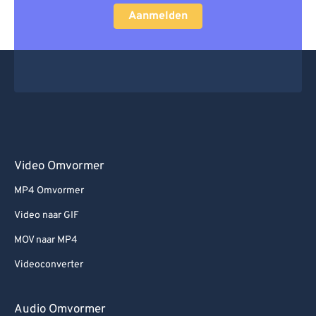
66
66
Aanmelden
67
67
68
68
69
69
70
70
71
71
72
72
Video Omvormer
73
73
MP4 Omvormer
74
74
Video naar GIF
75
75
MOV naar MP4
76
76
Videoconverter
77
77
78
78
Audio Omvormer