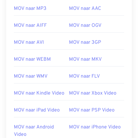
13
13
13
13
13
13
13
13
MOV naar MP3
MOV naar AAC
14
14
14
14
14
14
14
14
15
15
15
15
15
15
15
15
MOV naar AIFF
MOV naar OGV
16
16
16
16
16
16
16
16
MOV naar AVI
MOV naar 3GP
17
17
17
17
17
17
17
17
18
18
18
18
18
18
18
18
MOV naar WEBM
MOV naar MKV
19
19
19
19
19
19
19
19
MOV naar WMV
MOV naar FLV
20
20
20
20
20
20
20
20
21
21
21
21
21
21
21
21
MOV naar Kindle Video
MOV naar Xbox Video
22
22
22
22
22
22
22
22
23
23
23
23
23
23
23
23
MOV naar iPad Video
MOV naar PSP Video
24
24
24
24
24
24
MOV naar Android
MOV naar iPhone Video
25
25
25
25
25
25
Video