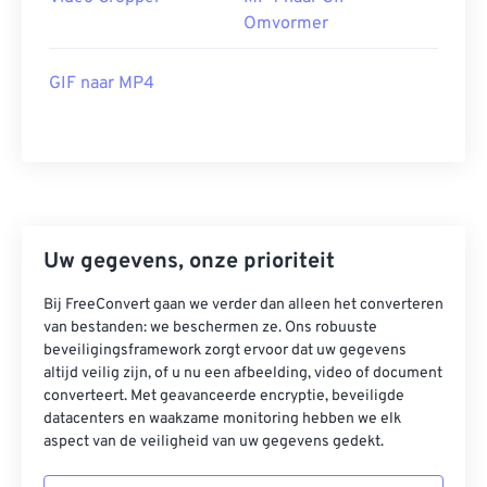
39
39
39
39
39
39
Omvormer
40
40
40
40
40
40
41
41
41
41
41
41
GIF naar MP4
42
42
42
42
42
42
43
43
43
43
43
43
44
44
44
44
44
44
45
45
45
45
45
45
46
46
46
46
46
46
Uw gegevens, onze prioriteit
47
47
47
47
47
47
Bij FreeConvert gaan we verder dan alleen het converteren
van bestanden: we beschermen ze. Ons robuuste
48
48
48
48
48
48
beveiligingsframework zorgt ervoor dat uw gegevens
49
49
49
49
49
49
altijd veilig zijn, of u nu een afbeelding, video of document
converteert. Met geavanceerde encryptie, beveiligde
50
50
50
50
50
50
datacenters en waakzame monitoring hebben we elk
51
51
51
51
51
51
aspect van de veiligheid van uw gegevens gedekt.
52
52
52
52
52
52