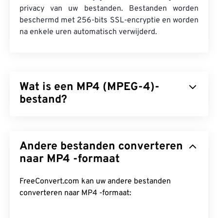
privacy van uw bestanden. Bestanden worden
beschermd met 256-bits SSL-encryptie en worden
na enkele uren automatisch verwijderd.
Wat is een MP4 (MPEG-4)-
bestand?
MPEG-4 (MP4) is een containervideoformaat dat
multimediagegevens, meestal audio en video, kan
Andere bestanden converteren
opslaan. Het is compatibel met een breed scala aan
apparaten en besturingssystemen en gebruikt een
naar MP4 -formaat
codec
om de bestandsgrootte te comprimeren,
wat resulteert in een bestand dat gemakkelijk te
FreeConvert.com kan uw andere bestanden
beheren en op te slaan is. Het is ook een populair
converteren naar MP4 -formaat:
videoformaat voor streaming via internet, zoals op
YouTube. Velen beschouwen MP4 als een van de