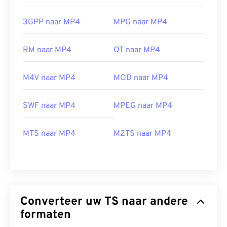
3GPP naar MP4
MPG naar MP4
RM naar MP4
QT naar MP4
M4V naar MP4
MOD naar MP4
SWF naar MP4
MPEG naar MP4
MTS naar MP4
M2TS naar MP4
00
00
00
00
00
00
00
00
00
00
00
00
00
00
00
00
Converteer uw TS naar andere
01
01
01
01
01
01
01
01
formaten
02
02
02
02
02
02
02
02