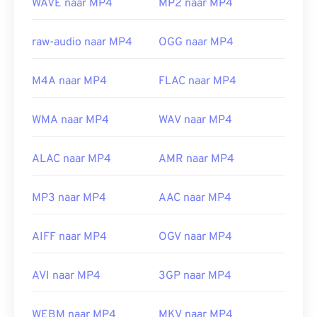
WAVE naar MP4
MP2 naar MP4
compatibel zijn met het besturingssysteem van
het apparaat. Om dit probleem op te lossen, kunt u
VLC Media Player
proberen.
raw-audio naar MP4
OGG naar MP4
Ontwikkeld door:
Moving Picture Experts Group
(MPEG)
M4A naar MP4
FLAC naar MP4
Norm:
ISO/IEC 14496
WMA naar MP4
WAV naar MP4
Eerste release:
1999
Nuttige links:
ALAC naar MP4
AMR naar MP4
https://nl.wikipedia.org/wiki/MPEG-4
MP3 naar MP4
AAC naar MP4
https://mpeg.chiariglione.org/standards/mpeg-
4.html
AIFF naar MP4
OGV naar MP4
AVI naar MP4
3GP naar MP4
WEBM naar MP4
MKV naar MP4