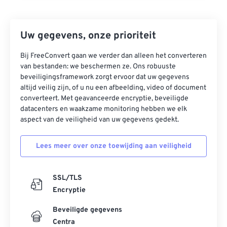
43
43
43
43
43
43
44
44
44
44
44
44
Uw gegevens, onze prioriteit
45
45
45
45
45
45
Bij FreeConvert gaan we verder dan alleen het converteren
van bestanden: we beschermen ze. Ons robuuste
46
46
46
46
46
46
beveiligingsframework zorgt ervoor dat uw gegevens
47
47
47
47
47
47
altijd veilig zijn, of u nu een afbeelding, video of document
converteert. Met geavanceerde encryptie, beveiligde
48
48
48
48
48
48
datacenters en waakzame monitoring hebben we elk
49
49
49
49
49
49
aspect van de veiligheid van uw gegevens gedekt.
50
50
50
50
50
50
Lees meer over onze toewijding aan veiligheid
51
51
51
51
51
51
52
52
52
52
52
52
SSL/TLS
53
53
53
53
53
53
Encryptie
54
54
54
54
54
54
Beveiligde gegevens
55
55
55
55
55
55
Centra