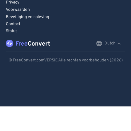
Privacy
Voorwaarden
Beveiliging en naleving
Contact
Status
Dutch
English
Deutsch
© FreeConvert.comVERSIE Alle rechten voorbehouden (2026)
Español
Français
Português
Italiano
Dutch
日本語