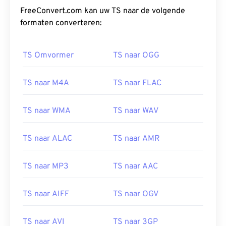
03
03
03
03
03
03
03
03
FreeConvert.com kan uw TS naar de volgende
formaten converteren:
04
04
04
04
04
04
04
04
05
05
05
05
05
05
05
05
TS Omvormer
TS naar OGG
06
06
06
06
06
06
06
06
07
07
07
07
07
07
07
07
TS naar M4A
TS naar FLAC
08
08
08
08
08
08
08
08
09
09
09
09
09
09
09
09
TS naar WMA
TS naar WAV
10
10
10
10
10
10
10
10
TS naar ALAC
TS naar AMR
11
11
11
11
11
11
11
11
12
12
12
12
12
12
12
12
TS naar MP3
TS naar AAC
13
13
13
13
13
13
13
13
TS naar AIFF
TS naar OGV
14
14
14
14
14
14
14
14
15
15
15
15
15
15
15
15
TS naar AVI
TS naar 3GP