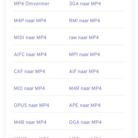
MP4 Omvormer
3GA naar MP4
beste videoformaten die momenteel beschikbaar
zijn.
M4P naar MP4
RMI naar MP4
Hoe open ik een MP4-bestand?
MIDI naar MP4
raw naar MP4
MP4-bestanden worden geopend in de standaard
videospeler van het besturingssysteem.
AIFC naar MP4
MP1 naar MP4
Dubbelklikken op het bestand opent het. Er is
geen software van derden nodig. In Windows wordt
het geopend in
Windows Media Player
. Op Mac
CAF naar MP4
AIF naar MP4
wordt het geopend in
QuickTime
.
Op sommige apparaten, met name mobiele
MID naar MP4
M4R naar MP4
apparaten, kan het openen van dit bestandstype
problematisch zijn. MP4 is een container die
OPUS naar MP4
APE naar MP4
verschillende soorten gegevens bevat. Wanneer er
problemen zijn met het openen van het bestand,
M4B naar MP4
OGA naar MP4
betekent dit meestal dat de gegevens in de
container (een audio- of videocodec) niet