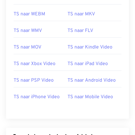
16
16
16
16
16
16
16
16
17
17
17
17
17
17
17
17
TS naar WEBM
TS naar MKV
18
18
18
18
18
18
18
18
TS naar WMV
TS naar FLV
19
19
19
19
19
19
19
19
20
20
20
20
20
20
20
20
TS naar MOV
TS naar Kindle Video
21
21
21
21
21
21
21
21
TS naar Xbox Video
TS naar iPad Video
22
22
22
22
22
22
22
22
23
23
23
23
23
23
23
23
TS naar PSP Video
TS naar Android Video
24
24
24
24
24
24
25
25
25
25
25
25
TS naar iPhone Video
TS naar Mobile Video
26
26
26
26
26
26
27
27
27
27
27
27
28
28
28
28
28
28