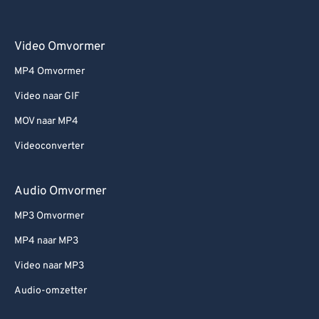
69
69
70
70
Video Omvormer
71
71
MP4 Omvormer
72
72
Video naar GIF
73
73
MOV naar MP4
74
74
Videoconverter
75
75
76
76
Audio Omvormer
77
77
MP3 Omvormer
78
78
MP4 naar MP3
79
79
Video naar MP3
80
80
Audio-omzetter
81
81