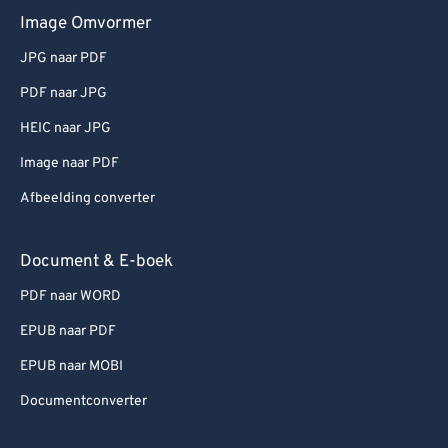
82
82
Image Omvormer
83
83
JPG naar PDF
84
84
PDF naar JPG
85
85
HEIC naar JPG
86
86
Image naar PDF
87
87
Afbeelding converter
88
88
89
89
Document & E-boek
90
90
PDF naar WORD
91
91
EPUB naar PDF
92
92
EPUB naar MOBI
93
93
Documentconverter
94
94