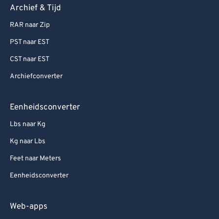
95
95
Archief & Tijd
96
96
RAR naar Zip
97
97
PST naar EST
98
98
CST naar EST
99
99
Archiefconverter
Eenheidsconverter
Lbs naar Kg
Kg naar Lbs
Feet naar Meters
Eenheidsconverter
Web-apps