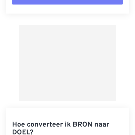
Alle opties resetten
Toepassen vanuit Preset
Opslaan als voorinstelling
Hoe converteer ik BRON naar
DOEL?