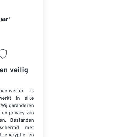
naar
'
en veilig
oconverter is
werkt in elke
 Wij garanderen
d en privacy van
en. Bestanden
schermd met
L-encryptie en