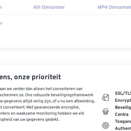
r
AVI Omvormer
MP4 Omvorme
r
ns, onze prioriteit
aan we verder dan alleen het converteren van
SSL/TL
schermen ze. Ons robuuste beveiligingsframework
Encrypt
w gegevens altijd veilig zijn, of u nu een afbeelding,
t converteert. Met geavanceerde encryptie,
Beveili
enters en waakzame monitoring hebben we elk
Centra
ligheid van uw gegevens gedekt.
Toegang
Authent