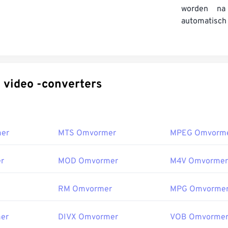
worden na
automatisch 
Specifieke video -converters
er
MTS Omvormer
MPEG Omvorm
r
MOD Omvormer
M4V Omvormer
RM Omvormer
MPG Omvorme
er
DIVX Omvormer
VOB Omvorme