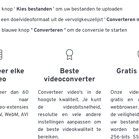
e knop ‘
Kies bestanden
’ om uw bestanden te uploaden
 een doelvideoformaat uit de vervolgkeuzelijst '
Converteren 
e blauwe knop "
Converteren
" om de conversie te starten
er elke
Beste
Gratis 
eo
videoconverter
eer dan 60
Converteer video's in de
Onze vide
aten naar
hoogste kwaliteit. Je kunt
gratis en 
eo-extensies
de videobitsnelheid,
webbrowser.
V, WebM, AVI
resolutie en vele andere
de veilighei
instellingen aanpassen om
uw bestand
de beste videokwaliteit te
worden be
bereiken.
256-bits SS