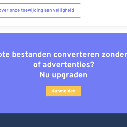
ver onze toewijding aan veiligheid
rote bestanden converteren zonder
of advertenties?
Nu upgraden
Aanmelden