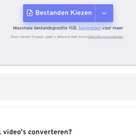
Bestanden Kiezen
Maximale bestandsgrootte 1GB.
Aanmelden
voor meer
Van apparaat
Door verder te gaan, gaat u akkoord met onze
Gebruiksvoorwaarden
.
Van Dropbox
Van Google Drive
Van OneDrive
Van Url
k video's converteren?