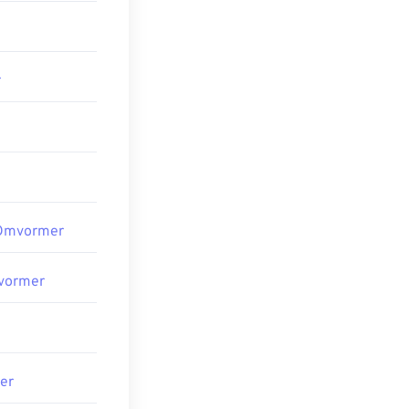
r
 Omvormer
vormer
er