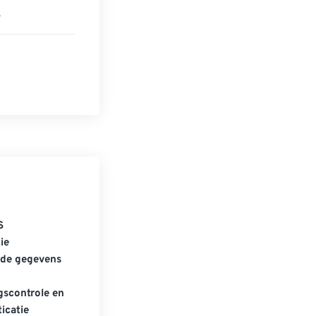
r
S
ie
gde gegevens
scontrole en
icatie