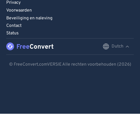
Privacy
Voorwaarden
Beveiliging en naleving
Contact
Status
Dutch
English
Deutsch
© FreeConvert.comVERSIE Alle rechten voorbehouden (2026)
Español
Français
Português
Italiano
Dutch
日本語