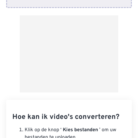
Van Google Drive
Van OneDrive
Van Url
Hoe kan ik video's converteren?
Klik op de knop ‘
Kies bestanden
’ om uw
bestanden te uploaden