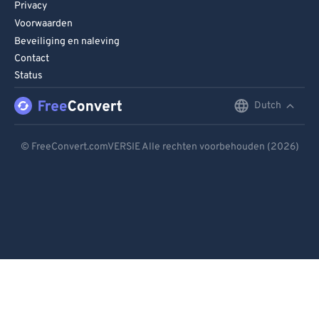
Privacy
Voorwaarden
Beveiliging en naleving
Contact
Status
Dutch
English
Deutsch
© FreeConvert.comVERSIE Alle rechten voorbehouden (2026)
Español
Français
Português
Italiano
Dutch
日本語