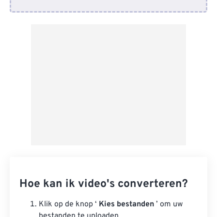
Van Google Drive
Van OneDrive
Van Url
Hoe kan ik video's converteren?
Klik op de knop ‘
Kies bestanden
’ om uw
bestanden te uploaden