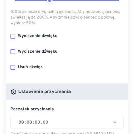
100% oznacza oryginalną głośność. Aby podwoić głośność,
zwiększ ją do 200%. Aby zmniejszyć głośność o połowę,
wybierz 50%.
Wyciszenie dźwięku
Wyciszenie dźwięku
Usuń dźwięk
Ustawienia przycinania
Początek przycinania
00
:
00
:
00
.
00
Określ pozycję początkową przycinania (GG:MM:SS.MS).