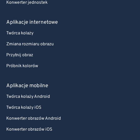
Konwerter jednostek
98
98
99
99
Aplikacje internetowe
Twórca kolaży
Zmiana rozmiaru obrazu
Przytnij obraz
Próbnik kolorów
Aplikacje mobilne
Twórca kolaży Android
Twórca kolaży iOS
Konwerter obrazów Android
Konwerter obrazów iOS