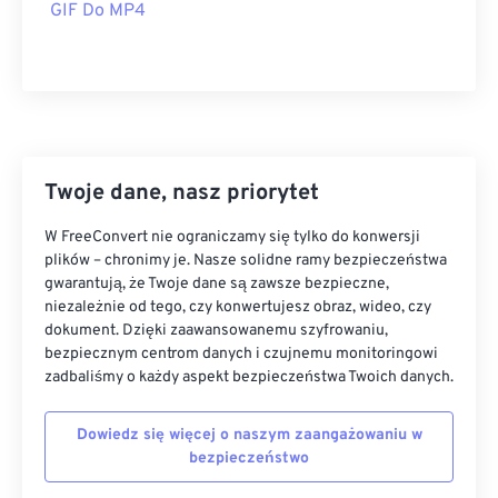
GIF Do MP4
32
32
32
32
32
32
33
33
33
33
33
33
34
34
34
34
34
34
35
35
35
35
35
35
36
36
36
36
36
36
Twoje dane, nasz priorytet
37
37
37
37
37
37
W FreeConvert nie ograniczamy się tylko do konwersji
38
38
38
38
38
38
plików – chronimy je. Nasze solidne ramy bezpieczeństwa
39
39
39
39
39
39
gwarantują, że Twoje dane są zawsze bezpieczne,
niezależnie od tego, czy konwertujesz obraz, wideo, czy
40
40
40
40
40
40
dokument. Dzięki zaawansowanemu szyfrowaniu,
bezpiecznym centrom danych i czujnemu monitoringowi
41
41
41
41
41
41
zadbaliśmy o każdy aspekt bezpieczeństwa Twoich danych.
42
42
42
42
42
42
43
43
43
43
43
43
Dowiedz się więcej o naszym zaangażowaniu w
bezpieczeństwo
44
44
44
44
44
44