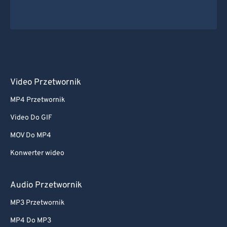
58
58
58
58
58
58
59
59
59
59
59
59
60
60
61
61
62
62
Video Przetwornik
63
63
MP4 Przetwornik
64
64
Video Do GIF
65
65
MOV Do MP4
66
66
Konwerter wideo
67
67
68
68
Audio Przetwornik
69
69
MP3 Przetwornik
70
70
MP4 Do MP3
71
71