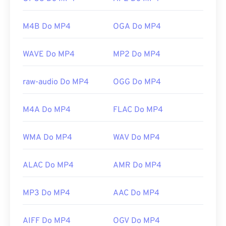
Pierwsze wydanie:
2001
problematyczne. MP4 to kontener zawierający
różnego rodzaju dane, więc jeśli występuje
Przydatne linki:
M4B Do MP4
OGA Do MP4
problem z otwarciem pliku, zazwyczaj oznacza to,
https://en.wikipedia.org/wiki/QuickTime_File_Format
że dane w kontenerze (kodek audio lub wideo) nie
https://developer.apple.com/library/archive/documen
WAVE Do MP4
MP2 Do MP4
są kompatybilne z systemem operacyjnym
CH203-BBCGDDDF
urządzenia. Aby rozwiązać ten problem, wypróbuj
odtwarzacz multimedialny VLC
.
raw-audio Do MP4
OGG Do MP4
Opracowane przez:
Moving Picture Experts Group
(MPEG)
M4A Do MP4
FLAC Do MP4
Norma:
ISO/IEC 14496
WMA Do MP4
WAV Do MP4
Pierwsze wydanie:
1999
Przydatne linki:
ALAC Do MP4
AMR Do MP4
https://pl.wikipedia.org/wiki/MPEG-4
MP3 Do MP4
AAC Do MP4
https://mpeg.chiariglione.org/standards/mpeg-
4.html
AIFF Do MP4
OGV Do MP4