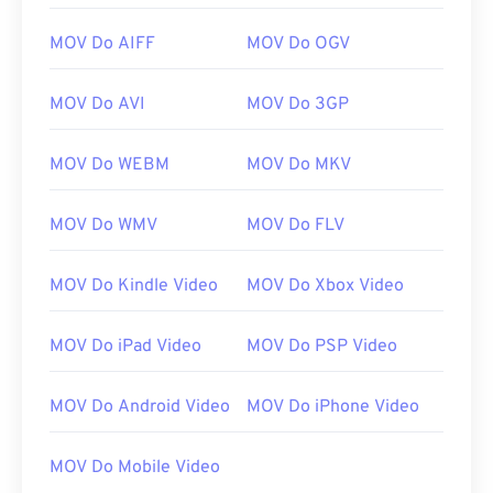
06
06
06
06
06
06
06
06
MOV Do AIFF
MOV Do OGV
07
07
07
07
07
07
07
07
MOV Do AVI
MOV Do 3GP
08
08
08
08
08
08
08
08
09
09
09
09
09
09
09
09
MOV Do WEBM
MOV Do MKV
10
10
10
10
10
10
10
10
11
11
11
11
11
11
11
11
MOV Do WMV
MOV Do FLV
12
12
12
12
12
12
12
12
MOV Do Kindle Video
MOV Do Xbox Video
13
13
13
13
13
13
13
13
14
14
14
14
14
14
14
14
MOV Do iPad Video
MOV Do PSP Video
15
15
15
15
15
15
15
15
16
16
16
16
16
16
16
16
MOV Do Android Video
MOV Do iPhone Video
17
17
17
17
17
17
17
17
MOV Do Mobile Video
18
18
18
18
18
18
18
18