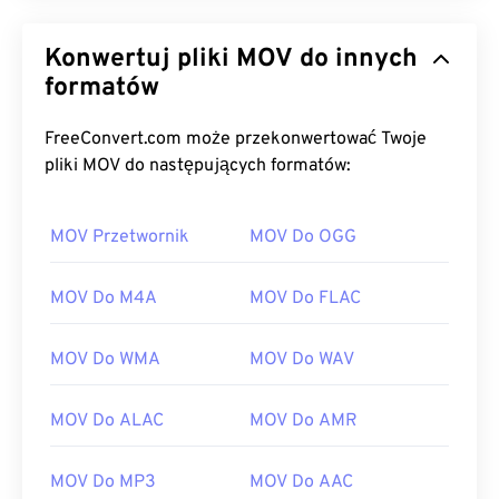
Konwertuj pliki MOV do innych
formatów
FreeConvert.com może przekonwertować Twoje
pliki MOV do następujących formatów:
00
00
00
00
00
00
00
00
MOV Przetwornik
MOV Do OGG
MOV Do M4A
MOV Do FLAC
00
00
00
00
00
00
00
00
01
01
01
01
01
01
01
01
MOV Do WMA
MOV Do WAV
02
02
02
02
02
02
02
02
03
03
03
03
03
03
03
03
MOV Do ALAC
MOV Do AMR
04
04
04
04
04
04
04
04
MOV Do MP3
MOV Do AAC
05
05
05
05
05
05
05
05