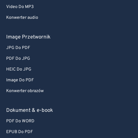
Video Do MP3
72
72
Konwerter audio
73
73
74
74
Image Przetwornik
75
75
JPG Do PDF
76
76
PDF Do JPG
77
77
HEIC Do JPG
78
78
Image Do PDF
79
79
Konwerter obrazów
80
80
81
81
Dokument & e-book
82
82
PDF Do WORD
83
83
EPUB Do PDF
84
84