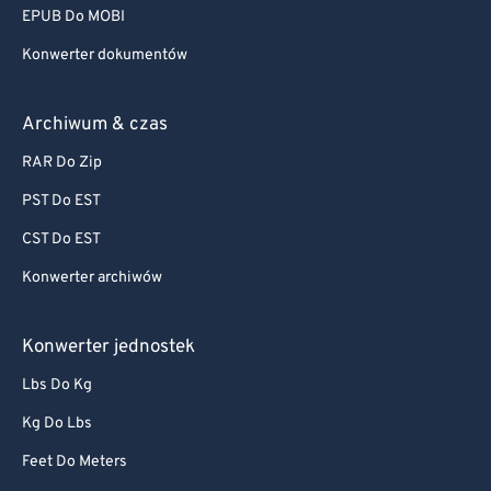
EPUB Do MOBI
85
85
Konwerter dokumentów
86
86
87
87
Archiwum & czas
88
88
RAR Do Zip
89
89
PST Do EST
90
90
CST Do EST
91
91
Konwerter archiwów
92
92
93
93
Konwerter jednostek
94
94
Lbs Do Kg
95
95
Kg Do Lbs
96
96
Feet Do Meters
97
97