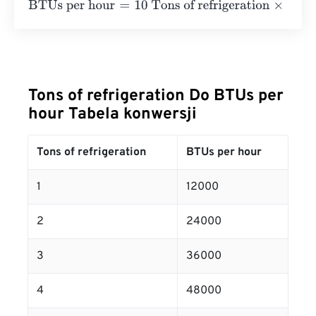
BTUs per hour
=
10 Tons of refrigeration
×
12000
=
120000
Tons of refrigeration Do BTUs per
hour Tabela konwersji
Tons of refrigeration
BTUs per hour
1
12000
2
24000
3
36000
4
48000