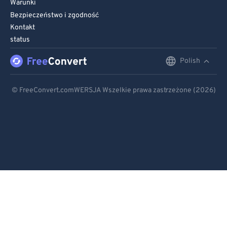
Warunki
Bezpieczeństwo i zgodność
Kontakt
status
Polish
English
Deutsch
© FreeConvert.comWERSJA Wszelkie prawa zastrzeżone (2026)
Español
Français
Português
Italiano
Dutch
日本語