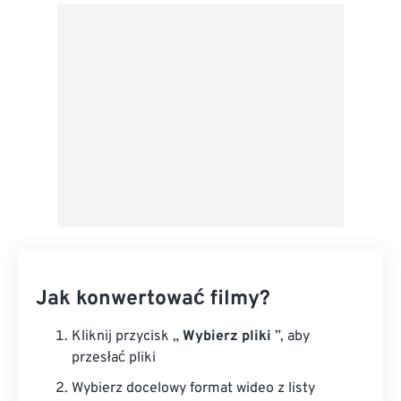
Z Dysku Google
Z OneDrive
Z adresu URL
Jak konwertować filmy?
Kliknij przycisk „
Wybierz pliki
”, aby
przesłać pliki
Wybierz docelowy format wideo z listy