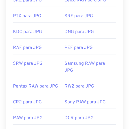
SR2 para JPG
Leica RAW para JPG
visualizador de imagens, editor de imagens ou
navegador da web padrão. Para selecionar um
aplicativo específico para abrir o arquivo, clique
PTX para JPG
SRF para JPG
com o botão direito do mouse e selecione "Abrir
com" para fazer sua seleção.
KDC para JPG
DNG para JPG
Arquivos JPG abrem automaticamente em
navegadores populares como
o Chrome
, em
RAF para JPG
PEF para JPG
aplicativos da Microsoft como
o Microsoft Fotos
e
em aplicativos do Mac OS como
o Apple Preview
.
SRW para JPG
Samsung RAW para
Para redimensionar imagens JPEG, use nossa
JPG
ferramenta
de redimensionamento de imagens
.
Desenvolvido por:
Joint Photographic Experts
Pentax RAW para JPG
RW2 para JPG
Group
Lançamento inicial:
18 de setembro de 1992
CR2 para JPG
Sony RAW para JPG
Ferramentas JPG relacionadas:
RAW para JPG
DCR para JPG
Use nosso
Seletor de Cores
para escolher cores de
imagens