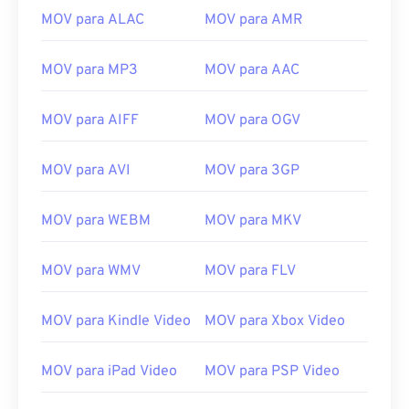
12
12
12
12
12
12
12
12
MOV para ALAC
MOV para AMR
13
13
13
13
13
13
13
13
MOV para MP3
MOV para AAC
14
14
14
14
14
14
14
14
15
15
15
15
15
15
15
15
MOV para AIFF
MOV para OGV
16
16
16
16
16
16
16
16
MOV para AVI
MOV para 3GP
17
17
17
17
17
17
17
17
18
18
18
18
18
18
18
18
MOV para WEBM
MOV para MKV
19
19
19
19
19
19
19
19
20
20
20
20
20
20
20
20
MOV para WMV
MOV para FLV
21
21
21
21
21
21
21
21
MOV para Kindle Video
MOV para Xbox Video
22
22
22
22
22
22
22
22
23
23
23
23
23
23
23
23
MOV para iPad Video
MOV para PSP Video
24
24
24
24
24
24