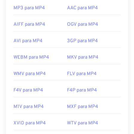
https://mpeg.chiariglione.org/standards/mpeg-
MP3 para MP4
AAC para MP4
4.html
AIFF para MP4
OGV para MP4
AVI para MP4
3GP para MP4
WEBM para MP4
MKV para MP4
WMV para MP4
FLV para MP4
F4V para MP4
F4P para MP4
M1V para MP4
MXF para MP4
XVID para MP4
WTV para MP4