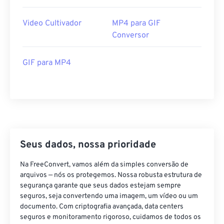
38
38
38
38
38
38
39
39
39
39
39
39
Video Cultivador
MP4 para GIF
Conversor
40
40
40
40
40
40
41
41
41
41
41
41
GIF para MP4
42
42
42
42
42
42
43
43
43
43
43
43
44
44
44
44
44
44
45
45
45
45
45
45
46
46
46
46
46
46
Seus dados, nossa prioridade
47
47
47
47
47
47
Na FreeConvert, vamos além da simples conversão de
48
48
48
48
48
48
arquivos — nós os protegemos. Nossa robusta estrutura de
segurança garante que seus dados estejam sempre
49
49
49
49
49
49
seguros, seja convertendo uma imagem, um vídeo ou um
50
50
50
50
50
50
documento. Com criptografia avançada, data centers
seguros e monitoramento rigoroso, cuidamos de todos os