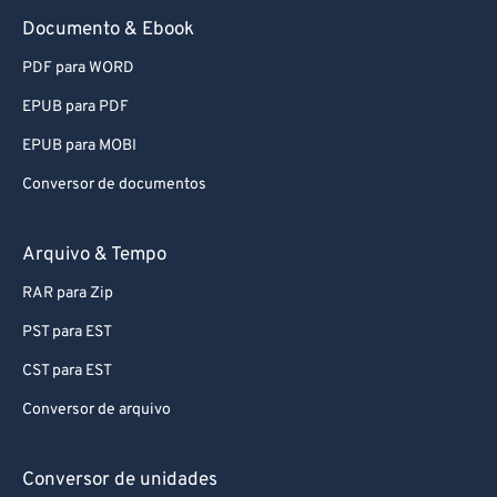
91
91
Documento & Ebook
92
92
PDF para WORD
93
93
EPUB para PDF
94
94
EPUB para MOBI
95
95
Conversor de documentos
96
96
97
97
Arquivo & Tempo
98
98
RAR para Zip
99
99
PST para EST
CST para EST
Conversor de arquivo
Conversor de unidades