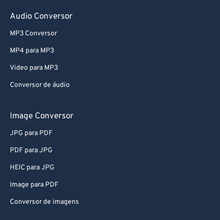
78
78
Audio Conversor
79
79
MP3 Conversor
80
80
MP4 para MP3
81
81
Video para MP3
82
82
Conversor de áudio
83
83
84
84
Image Conversor
85
85
JPG para PDF
86
86
PDF para JPG
87
87
HEIC para JPG
88
88
Image para PDF
89
89
Conversor de imagens
90
90