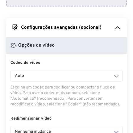
Do Dropbox
Do Google Drive
Configurações avançadas (opcional)
Do OneDrive
Opções de vídeo
Codec de vídeo
Da URL
Auto
Escolha um codec para codificar ou compactar o fluxo de
vídeo. Para usar o codec mais comum, selecione
"Automático" (recomendado). Para converter sem
recodificar o vídeo, selecione "Copiar" (não recomendado).
Redimensionar vídeo
Nenhuma mudança