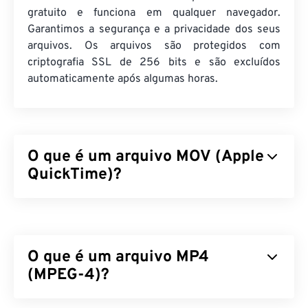
gratuito e funciona em qualquer navegador.
Garantimos a segurança e a privacidade dos seus
arquivos. Os arquivos são protegidos com
criptografia SSL de 256 bits e são excluídos
automaticamente após algumas horas.
O que é um arquivo MOV (Apple
QuickTime)?
O Apple QuickTime (MOV) é um contêiner que
pode armazenar vários tipos de arquivos
multimídia, incluindo
3D
e
realidade virtual (RV)
. É
O que é um arquivo MP4
conhecido por ser útil para salvar arquivos
multimídia no dispositivo do usuário. Uma de suas
(MPEG-4)?
características marcantes é que ele armazena
dados em "
átomos
" e "trilhas" de filmes, o que
MPEG-4 (MP4) é um formato de vídeo contêiner