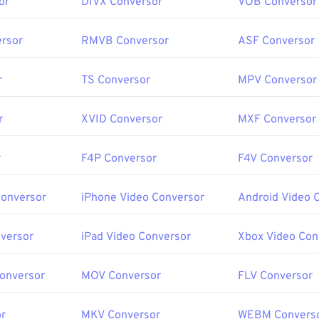
or
DIVX Conversor
VOB Conversor
rsor
RMVB Conversor
ASF Conversor
r
TS Conversor
MPV Conversor
r
XVID Conversor
MXF Conversor
r
F4P Conversor
F4V Conversor
Conversor
iPhone Video Conversor
Android Video 
versor
iPad Video Conversor
Xbox Video Con
Conversor
MOV Conversor
FLV Conversor
r
MKV Conversor
WEBM Convers