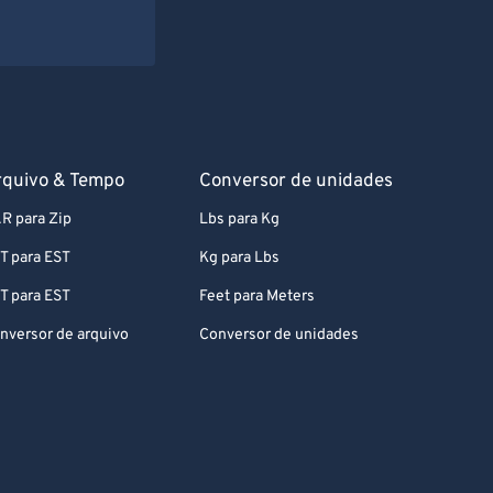
rquivo & Tempo
Conversor de unidades
R para Zip
Lbs para Kg
T para EST
Kg para Lbs
T para EST
Feet para Meters
nversor de arquivo
Conversor de unidades