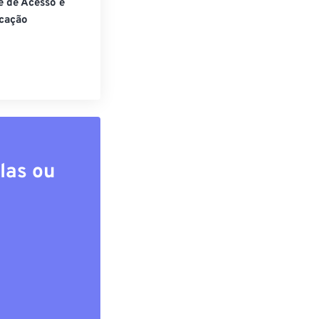
e de Acesso e
cação
las ou