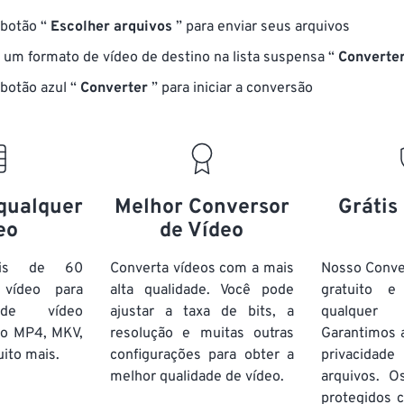
 botão “
Escolher arquivos
” para enviar seus arquivos
 um formato de vídeo de destino na lista suspensa “
Converter
 botão azul “
Converter
” para iniciar a conversão
qualquer
Melhor Conversor
Grátis
eo
de Vídeo
ais de 60
Converta vídeos com a mais
Nosso Conve
vídeo para
alta qualidade. Você pode
gratuito 
 de vídeo
ajustar a taxa de bits, a
qualquer
mo MP4, MKV,
resolução e muitas outras
Garantimos 
ito mais.
configurações para obter a
privacida
melhor qualidade de vídeo.
arquivos. O
protegidos c