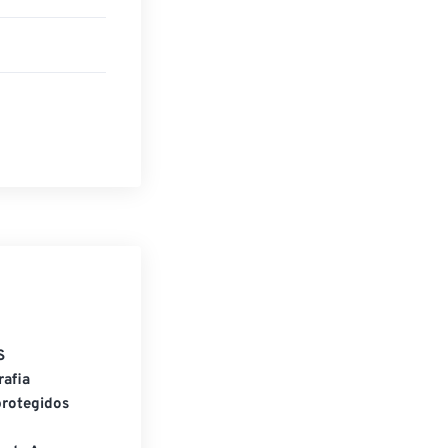
S
rafia
rotegidos