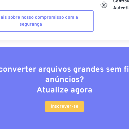
Control
Autenti
ais sobre nosso compromisso com a
segurança
converter arquivos grandes sem fi
anúncios?
Atualize agora
Inscrever-se