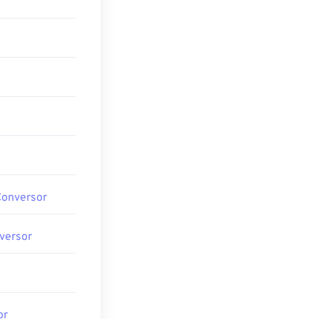
Conversor
versor
or