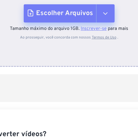
Escolher Arquivos
Tamanho máximo do arquivo 1GB.
Inscrever-se
para mais
Do dispositivo
Ao prosseguir, você concorda com nossos
Termos de Uso
.
Do Dropbox
Do Google Drive
Do OneDrive
Da URL
erter vídeos?