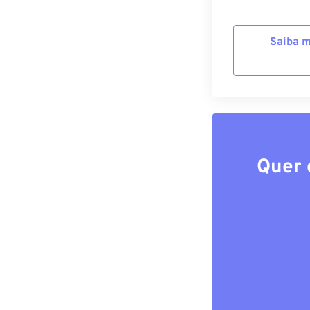
Saiba m
Quer 