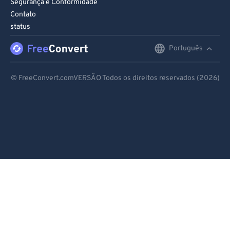
Segurança e Conformidade
Contato
status
Português
English
Deutsch
© FreeConvert.comVERSÃO Todos os direitos reservados (2026)
Español
Français
Português
Italiano
Dutch
日本語
简体中文