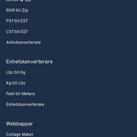
Arkiv & tid
RAR till Zip
PST till EST
CST till EST
Arkivkonverterare
Enhetskonverterare
Lbs till Kg
Kg till Lbs
Feet till Meters
Enhetskonverterare
Webbappar
Collage Maker