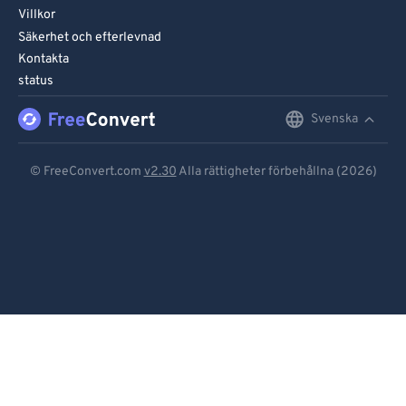
Villkor
Säkerhet och efterlevnad
Kontakta
status
Svenska
English
Deutsch
© FreeConvert.com
v2.30
Alla rättigheter förbehållna (2026)
Español
Français
Português
Italiano
Dutch
日本語