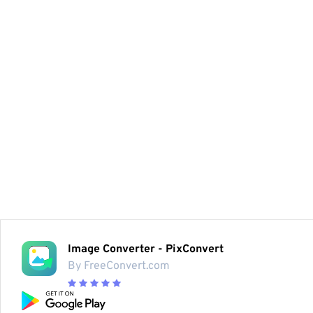
Image Converter - PixConvert
By FreeConvert.com