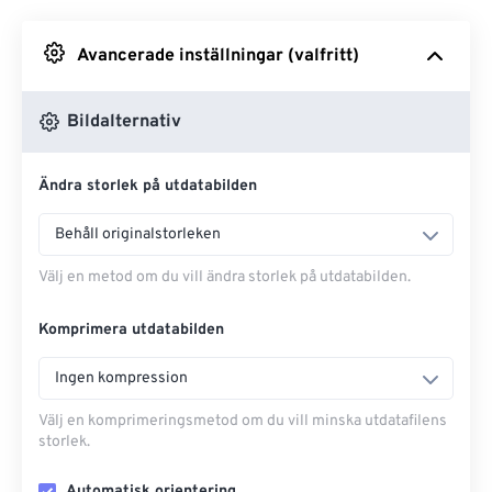
Avancerade inställningar (valfritt)
Från Google Drive
Bildalternativ
Från OneDrive
Ändra storlek på utdatabilden
Från URL
Behåll originalstorleken
Välj en metod om du vill ändra storlek på utdatabilden.
Komprimera utdatabilden
Ingen kompression
Välj en komprimeringsmetod om du vill minska utdatafilens
storlek.
Automatisk orientering