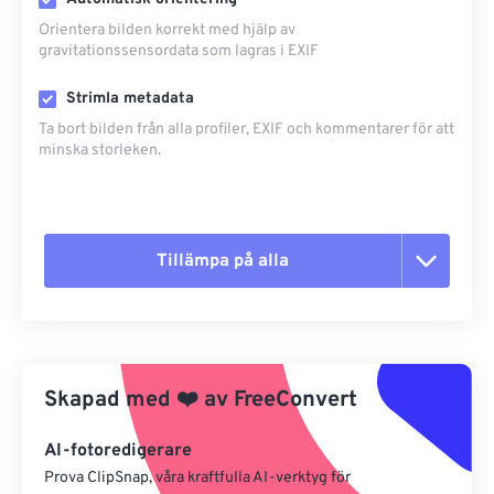
Orientera bilden korrekt med hjälp av
gravitationssensordata som lagras i EXIF
Strimla metadata
Ta bort bilden från alla profiler, EXIF ​​och kommentarer för att
minska storleken.
Tillämpa på alla
Återställ alla alternativ
Använd från förinställning
Skapad med
❤️
av
FreeConvert
Spara som förinställning
AI-fotoredigerare
Prova ClipSnap, våra kraftfulla AI-verktyg för