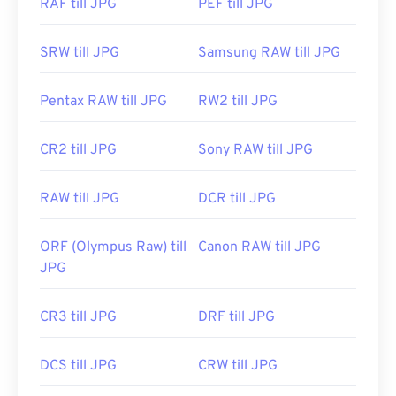
RAF till JPG
PEF till JPG
Utvecklad av:
Joint Photographic Experts Group
SRW till JPG
Samsung RAW till JPG
Första utgåvan:
18 september 1992
Relaterade JPG-verktyg:
Pentax RAW till JPG
RW2 till JPG
Använd vår
färgväljare
för att välja färger från bilder
CR2 till JPG
Sony RAW till JPG
RAW till JPG
DCR till JPG
ORF (Olympus Raw) till
Canon RAW till JPG
JPG
CR3 till JPG
DRF till JPG
DCS till JPG
CRW till JPG