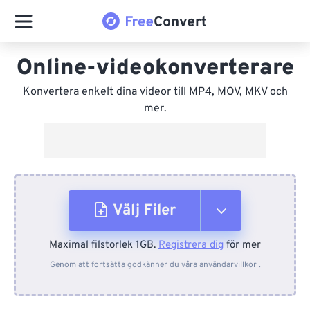
Online-videokonverterare
Konvertera enkelt dina videor till MP4, MOV, MKV och
mer.
Välj Filer
Maximal filstorlek 1GB.
Registrera dig
för mer
Från enhet
Genom att fortsätta godkänner du våra
användarvillkor
.
Från Dropbox