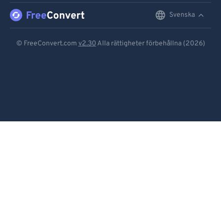
Svenska
English
Deutsch
© FreeConvert.com
v2.30
Alla rättigheter förbehållna (2026)
Español
Français
Português
Italiano
Dutch
日本語
简体中文
繁體中文
한국어