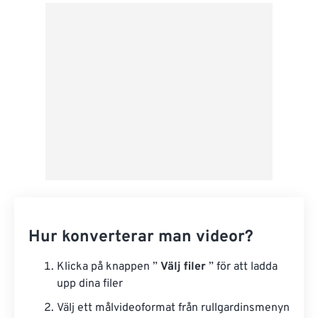
Från Google Drive
Från OneDrive
Från URL
Hur konverterar man videor?
Klicka på knappen ”
Välj filer
” för att ladda
upp dina filer
Välj ett målvideoformat från rullgardinsmenyn