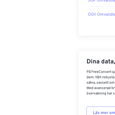
3GP Omvandla
OGV Omvandla
Dina data,
På FreeConvert går
dem. Vårt robusta 
säkra, oavsett om
Med avancerad kr
övervakning har vi
Läs mer om