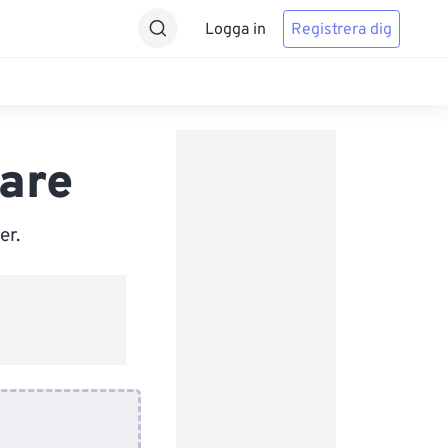
Logga in
Registrera dig
are
er.