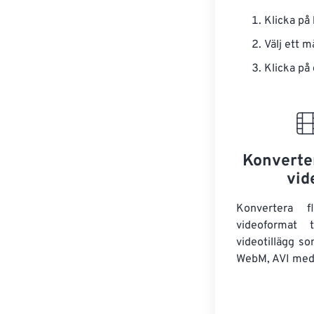
Klicka på
Välj ett 
Klicka på
Konverter
vid
Konvertera 
videoformat t
videotillägg s
WebM, AVI med 