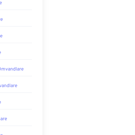
e
re
re
e
Omvandlare
vandlare
e
are