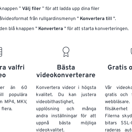
 knappen ”
Välj filer
” för att ladda upp dina filer
målvideoformat från rullgardinsmenyn "
Konvertera till
".
 den blå knappen "
Konvertera
" för att starta konverteringen.
a valfri
Bästa
Gratis 
eo
videokonverterare
fler än 60
Konvertera videor i högsta
Vår videok
ill populära
kvalitet. Du kan justera
gratis och 
om MP4, MKV,
videobithastighet,
webbläsare.
flera.
upplösning och många
filsäkerhet 
andra inställningar för att
Filerna sk
uppnå bästa möjliga
bitars SSL-
videokvalitet.
raderas aut