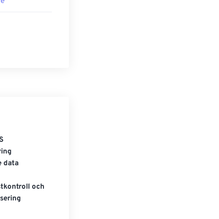
re
S
ring
e data
tkontroll och
sering