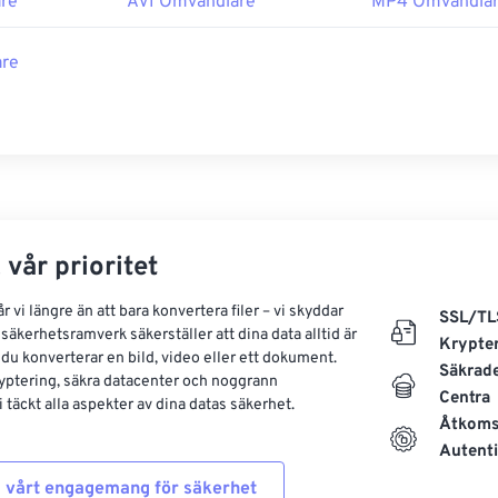
re
AVI Omvandlare
MP4 Omvandla
re
 vår prioritet
 vi längre än att bara konvertera filer – vi skyddar
SSL/TL
säkerhetsramverk säkerställer att dina data alltid är
Krypte
 du konverterar en bild, video eller ett dokument.
Säkrad
yptering, säkra datacenter och noggrann
Centra
 täckt alla aspekter av dina datas säkerhet.
Åtkoms
Autenti
 vårt engagemang för säkerhet