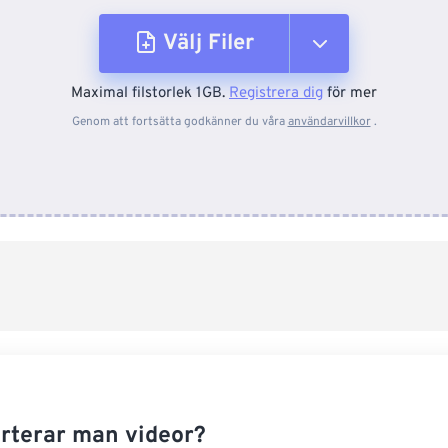
Välj Filer
Maximal filstorlek 1GB.
Registrera dig
för mer
Från enhet
Genom att fortsätta godkänner du våra
användarvillkor
.
Från Dropbox
Från Google Drive
Från OneDrive
Från URL
rterar man videor?