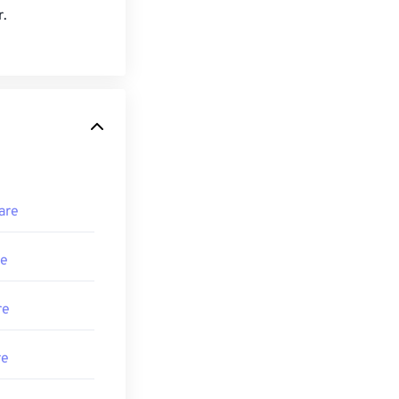
.
are
re
re
re