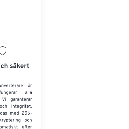
och säkert
onverterare är
fungerar i alla
 Vi garanterar
och integritet.
yddas med 256-
kryptering och
omatiskt efter