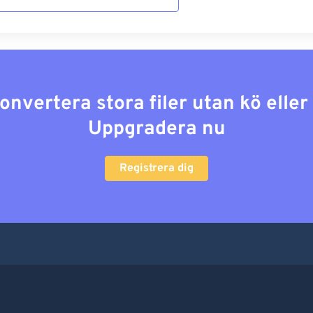
konvertera stora filer utan kö elle
Uppgradera nu
Registrera dig