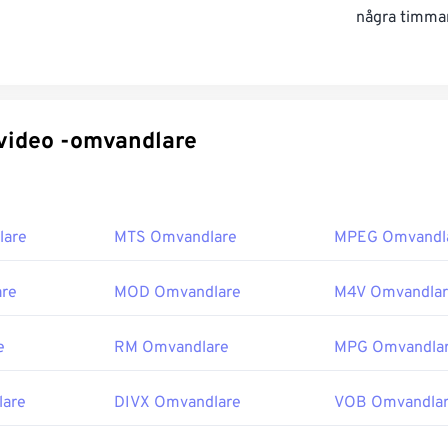
några timmar
Specifika video -omvandlare
lare
MTS Omvandlare
MPEG Omvandl
re
MOD Omvandlare
M4V Omvandla
e
RM Omvandlare
MPG Omvandla
are
DIVX Omvandlare
VOB Omvandla