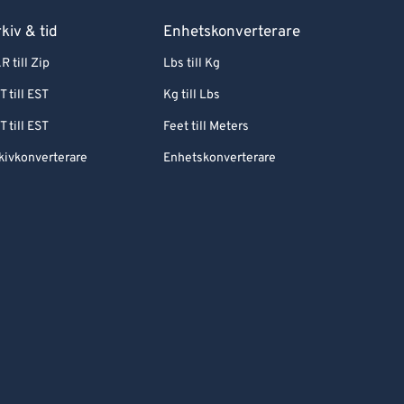
kiv & tid
Enhetskonverterare
R till Zip
Lbs till Kg
T till EST
Kg till Lbs
T till EST
Feet till Meters
kivkonverterare
Enhetskonverterare