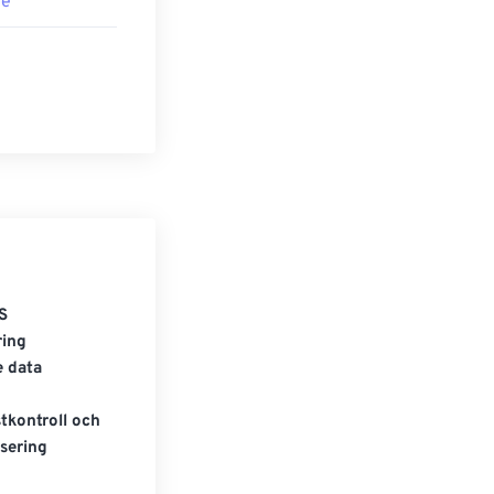
re
S
ring
e data
tkontroll och
sering