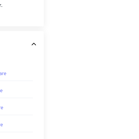
.
are
re
re
re