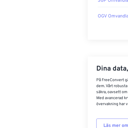
3GP Omvandla
OGV Omvandla
Dina data,
På FreeConvert går
dem. Vårt robusta 
säkra, oavsett om
Med avancerad kr
övervakning har vi
Läs mer om