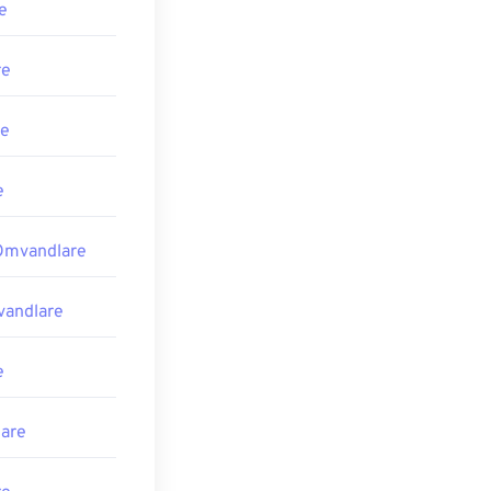
e
re
re
e
Omvandlare
vandlare
e
are