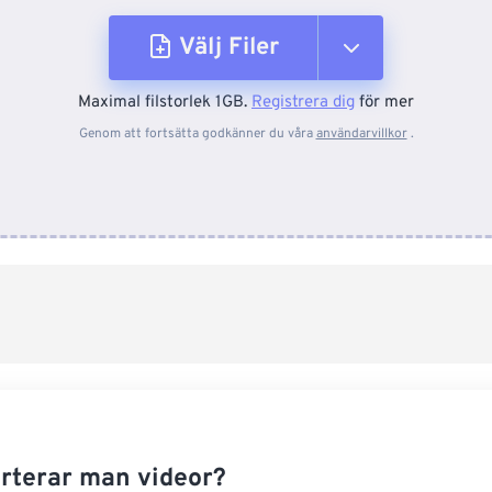
Välj Filer
Maximal filstorlek 1GB.
Registrera dig
för mer
Från enhet
Genom att fortsätta godkänner du våra
användarvillkor
.
Från Dropbox
Från Google Drive
Från OneDrive
Från URL
rterar man videor?