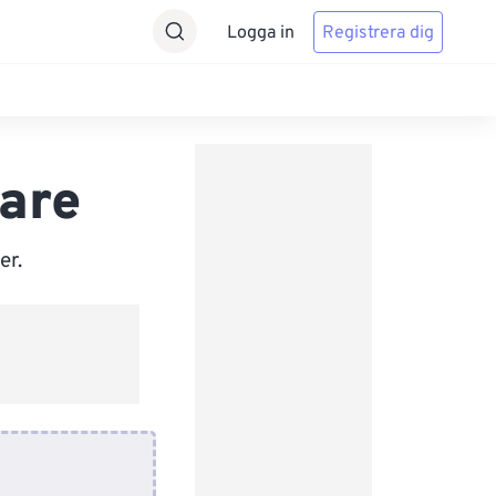
Logga in
Registrera dig
are
er.