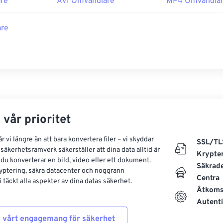
re
AVI Omvandlare
MP4 Omvandla
re
 vår prioritet
 vi längre än att bara konvertera filer – vi skyddar
SSL/TL
säkerhetsramverk säkerställer att dina data alltid är
Krypte
 du konverterar en bild, video eller ett dokument.
Säkrad
yptering, säkra datacenter och noggrann
Centra
 täckt alla aspekter av dina datas säkerhet.
Åtkoms
Autenti
 vårt engagemang för säkerhet