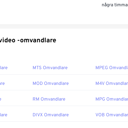
några timmar
Specifika video -omvandlare
lare
MTS Omvandlare
MPEG Omvandl
re
MOD Omvandlare
M4V Omvandla
e
RM Omvandlare
MPG Omvandla
are
DIVX Omvandlare
VOB Omvandla