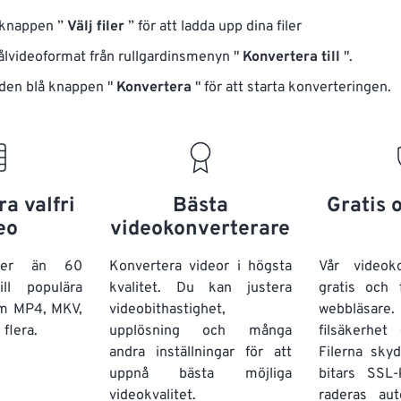
 knappen ”
Välj filer
” för att ladda upp dina filer
målvideoformat från rullgardinsmenyn "
Konvertera till
".
 den blå knappen "
Konvertera
" för att starta konverteringen.
a valfri
Bästa
Gratis 
eo
videokonverterare
fler än 60
Konvertera videor i högsta
Vår videok
ill populära
kvalitet. Du kan justera
gratis och 
om MP4, MKV,
videobithastighet,
webbläsare.
flera.
upplösning och många
filsäkerhet 
andra inställningar för att
Filerna sk
uppnå bästa möjliga
bitars SSL-
videokvalitet.
raderas aut