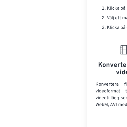
Klicka på
Välj ett 
Klicka på
Konverter
vid
Konvertera 
videoformat t
videotillägg s
WebM, AVI med 