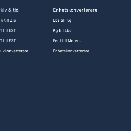
kiv & tid
Enhetskonverterare
R till Zip
Lbs till Kg
T till EST
Kg till Lbs
T till EST
Feet till Meters
kivkonverterare
Enhetskonverterare