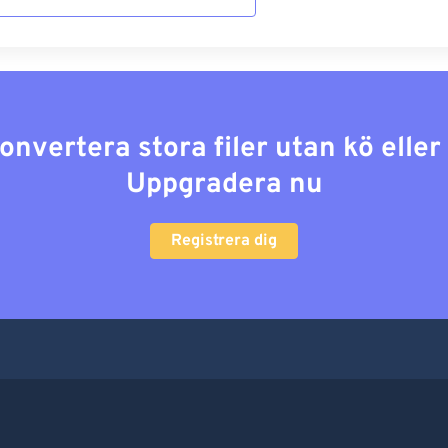
konvertera stora filer utan kö elle
Uppgradera nu
Registrera dig