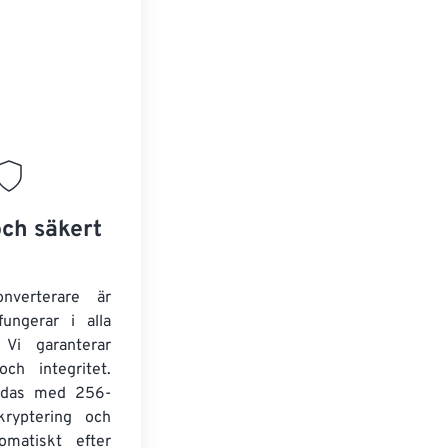
och säkert
onverterare är
fungerar i alla
 Vi garanterar
och integritet.
yddas med 256-
kryptering och
omatiskt efter