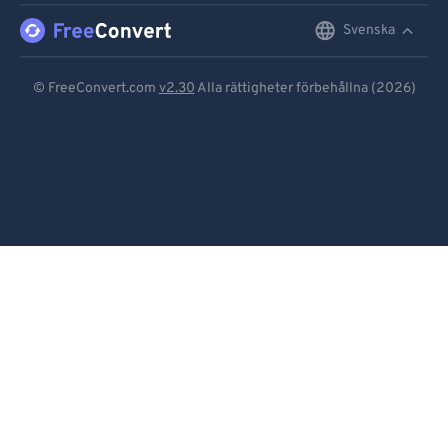
Svenska
English
Deutsch
© FreeConvert.com
v2.30
Alla rättigheter förbehållna (2026)
Español
Français
Português
Italiano
Dutch
日本語
简体中文
繁體中文
한국어