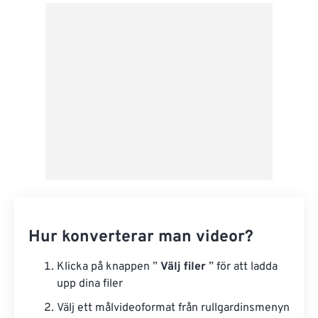
Från Google Drive
Från OneDrive
Från URL
Hur konverterar man videor?
Klicka på knappen ”
Välj filer
” för att ladda
upp dina filer
Välj ett målvideoformat från rullgardinsmenyn