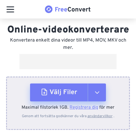
Online-videokonverterare
Konvertera enkelt dina videor till MP4, MOV, MKV och
mer.
Välj Filer
Maximal filstorlek 1GB.
Registrera dig
för mer
Från enhet
Genom att fortsätta godkänner du våra
användarvillkor
.
Från Dropbox