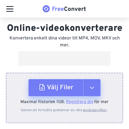
Online-videokonverterare
Konvertera enkelt dina videor till MP4, MOV, MKV och
mer.
Välj Filer
Maximal filstorlek 1GB.
Registrera dig
för mer
Från enhet
Genom att fortsätta godkänner du våra
användarvillkor
.
Från Dropbox