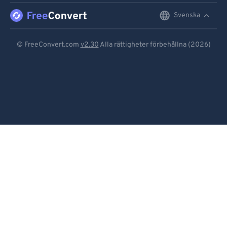
Svenska
English
Deutsch
© FreeConvert.com
v2.30
Alla rättigheter förbehållna (2026)
Español
Français
Português
Italiano
Dutch
日本語
简体中文
繁體中文
한국어