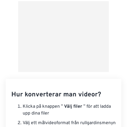
Från Google Drive
Från OneDrive
Från URL
Hur konverterar man videor?
Klicka på knappen ”
Välj filer
” för att ladda
upp dina filer
Välj ett målvideoformat från rullgardinsmenyn