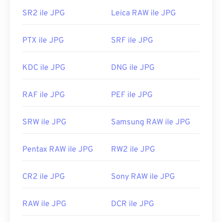
veya web tarayıcınızda açılmasını sağlar. Dosyayı
SR2 ile JPG
Leica RAW ile JPG
açmak için belirli bir uygulama seçmek üzere sağ
tıklayın ve seçiminizi yapmak için "Birlikte aç"ı
seçin.
PTX ile JPG
SRF ile JPG
JPG dosyaları,
Chrome
gibi popüler web
tarayıcılarında,
Microsoft Photos gibi Microsoft
KDC ile JPG
DNG ile JPG
uygulamalarında ve
Apple Preview
gibi Mac OS
uygulamalarında otomatik olarak açılır. JPEG
RAF ile JPG
PEF ile JPG
resimlerinin boyutunu değiştirmek için
Görüntü
Boyutlandırma
aracımızı kullanın.
SRW ile JPG
Samsung RAW ile JPG
Geliştiren:
Ortak Fotoğraf Uzmanları Grubu
İlk Yayınlanma Tarihi:
18 Eylül 1992
Pentax RAW ile JPG
RW2 ile JPG
İlgili JPG Araçları:
CR2 ile JPG
Sony RAW ile JPG
Görüntülerden renk seçmek için
Renk Seçicimizi
kullanın
RAW ile JPG
DCR ile JPG