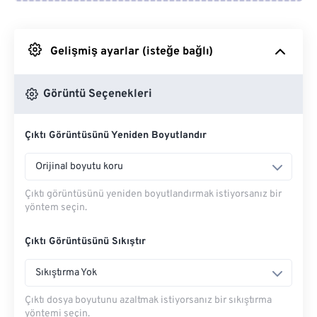
Google Drive'dan
Gelişmiş ayarlar (isteğe bağlı)
OneDrive'dan
Görüntü Seçenekleri
Çıktı Görüntüsünü Yeniden Boyutlandır
Url'den
Orijinal boyutu koru
Çıktı görüntüsünü yeniden boyutlandırmak istiyorsanız bir
yöntem seçin.
Çıktı Görüntüsünü Sıkıştır
Sıkıştırma Yok
Çıktı dosya boyutunu azaltmak istiyorsanız bir sıkıştırma
yöntemi seçin.