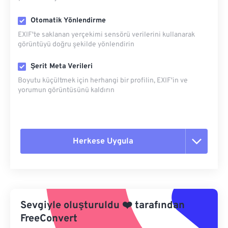
Otomatik Yönlendirme
EXIF'te saklanan yerçekimi sensörü verilerini kullanarak
görüntüyü doğru şekilde yönlendirin
Şerit Meta Verileri
Boyutu küçültmek için herhangi bir profilin, EXIF'in ve
yorumun görüntüsünü kaldırın
Herkese Uygula
Tüm seçenekleri sıfırla
Ön Ayardan Uygula
Sevgiyle oluşturuldu
❤️
tarafından
Ön Ayar Olarak Kaydet
FreeConvert