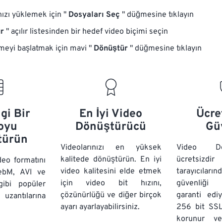
nızı yüklemek için "
Dosyaları Seç
" düğmesine tıklayın
r
" açılır listesinden bir hedef video biçimi seçin
eyi başlatmak için mavi "
Dönüştür
" düğmesine tıklayın
gi Bir
En İyi Video
Ücre
oyu
Dönüştürücü
Gü
türün
Videolarınızı en yüksek
Video Dön
kalitede dönüştürün. En iyi
ücretsizd
deo formatını
video kalitesini elde etmek
tarayıcıların
bM, AVI ve
için video bit hızını,
güvenliği 
gibi popüler
çözünürlüğü ve diğer birçok
garanti edi
ntılarına
ayarı ayarlayabilirsiniz.
256 bit SSL
korunur v