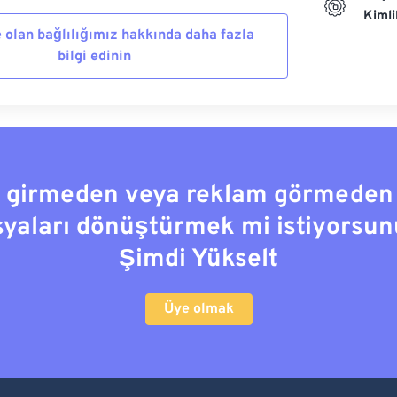
Kiml
 olan bağlılığımız hakkında daha fazla
bilgi edinin
a girmeden veya reklam görmeden
syaları dönüştürmek mi istiyorsun
Şimdi Yükselt
Üye olmak