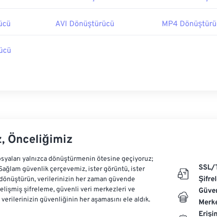
ücü
AVI Dönüştürücü
MP4 Dönüştürü
ücü
z, Önceliğimiz
syaları yalnızca dönüştürmenin ötesine geçiyoruz;
SSL/
 Sağlam güvenlik çerçevemiz, ister görüntü, ister
Şifre
dönüştürün, verilerinizin her zaman güvende
Gelişmiş şifreleme, güvenli veri merkezleri ve
Güven
e verilerinizin güvenliğinin her aşamasını ele aldık.
Merke
Erişi