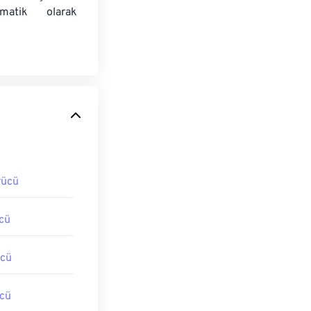
matik olarak
rücü
cü
cü
cü