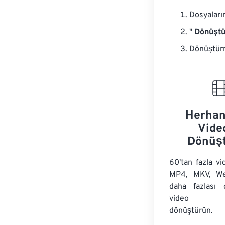
Dosyaları
"
Dönüştü
Dönüştürm
Herhan
Vide
Dönüş
60'tan fazla vi
MP4, MKV, We
daha fazlası 
video uza
dönüştürün.