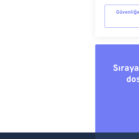
Güvenliğe
Sıray
do