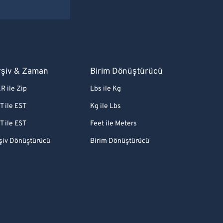
rşiv & Zaman
Birim Dönüştürücü
R ile Zip
Lbs ile Kg
T ile EST
Kg ile Lbs
T ile EST
Feet ile Meters
şiv Dönüştürücü
Birim Dönüştürücü