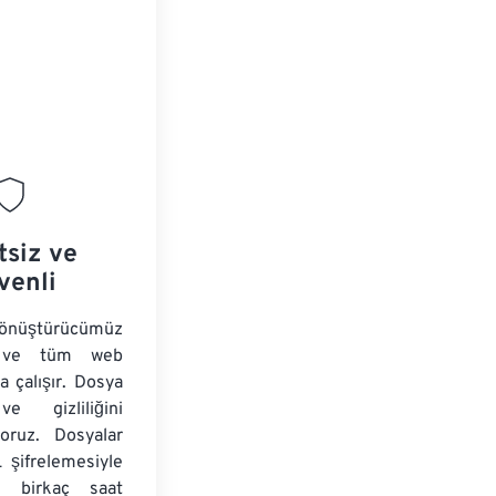
tsiz ve
venli
üştürücümüz
ir ve tüm web
da çalışır. Dosya
ve gizliliğini
yoruz. Dosyalar
 şifrelemesiyle
e birkaç saat