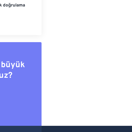
ik doğrulama
 büyük
uz?