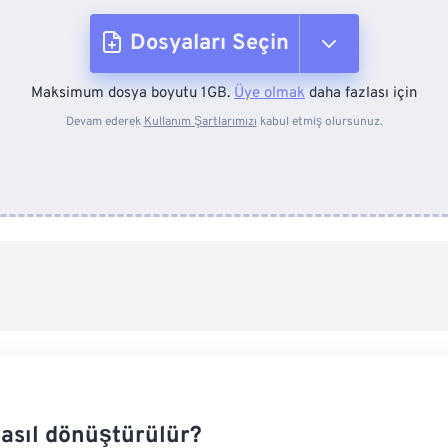
Dosyaları Seçin
Maksimum dosya boyutu 1GB.
Üye olmak
daha fazlası için
Cihazdan
Devam ederek
Kullanım Şartlarımızı
kabul etmiş olursunuz.
Dropbox'tan
Google Drive'dan
OneDrive'dan
Url'den
nasıl dönüştürülür?