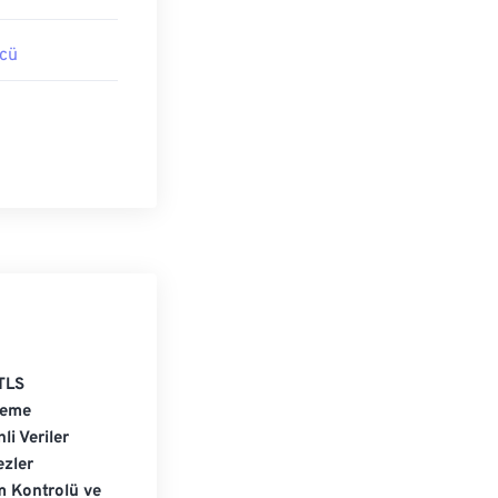
cü
TLS
leme
li Veriler
zler
m Kontrolü ve