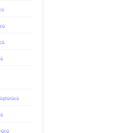
cü
cü
cü
cü
üştürücü
cü
rücü