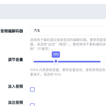
汽车
音频编解码器
选择用于编码或压缩音频流的编解码器。要使用最
器，请选择“自动”（推荐）。要转换但不重新编码音
制”（不推荐）。
100
调节音量
100% 代表原始音量。要将音量加倍，请将其增加到 
量减半，请选择 50%
淡入音频
淡出音频