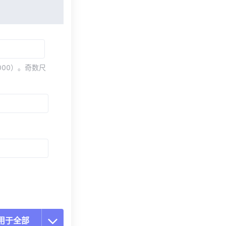
000）。奇数尺
用于全部
置所有选项