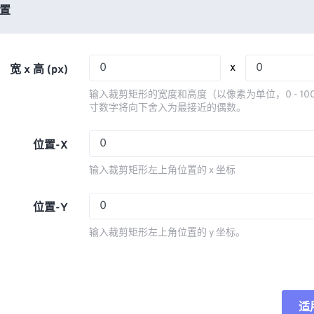
03
03
03
03
置
06
06
06
06
04
04
04
04
07
07
07
07
05
05
05
05
08
08
08
08
x
宽 x 高 (px)
06
06
06
06
09
09
09
09
输入裁剪矩形的宽度和高度（以像素为单位，0 - 10
07
07
07
07
寸数字将向下舍入为最接近的偶数。
10
10
10
10
08
08
08
08
11
11
11
11
位置-X
09
09
09
09
12
12
12
12
输入裁剪矩形左上角位置的 x 坐标
10
10
10
10
13
13
13
13
11
11
11
11
位置-Y
14
14
14
14
12
12
12
12
15
15
15
15
输入裁剪矩形左上角位置的 y 坐标。
13
13
13
13
16
16
16
16
14
14
14
14
17
17
17
17
15
15
15
15
18
18
18
18
适
重