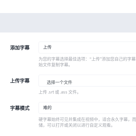
上传
添加字幕
为您的字幕选择最佳选项：“上传”添加您自己的字幕
始文件复制字幕。
上传字幕
选择一个文件
上传 .srt 或 .ass 文件。
难的
字幕模式
硬字幕始终可见并集成在视频中，适合永久字幕，
储，可以打开或关闭以进行自定义观看。