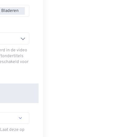
Bladeren
erd in de video
ftondertitels
geschakeld voor
 Laat deze op