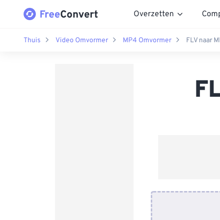
Overzetten
Comp
Thuis
Video Omvormer
MP4 Omvormer
FLV naar M
FL