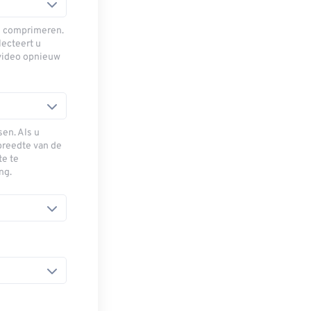
e comprimeren.
ecteert u
 video opnieuw
en. Als u
breedte van de
te te
ng.