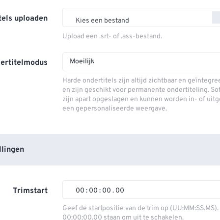
tels uploaden
Kies een bestand
Upload een .srt- of .ass-bestand.
Moeilijk
ertitelmodus
Harde ondertitels zijn altijd zichtbaar en geïntegre
en zijn geschikt voor permanente ondertiteling. So
zijn apart opgeslagen en kunnen worden in- of uit
een gepersonaliseerde weergave.
llingen
Trimstart
00
:
00
:
00
.
00
00
00
00
00
Geef de startpositie van de trim op (UU:MM:SS.MS).
00:00:00.00 staan ​​om uit te schakelen.