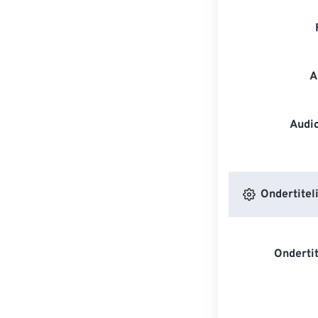
A
Audi
Ondertiteli
Onderti