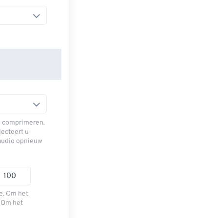
e comprimeren.
ecteert u
 audio opnieuw
e. Om het
. Om het