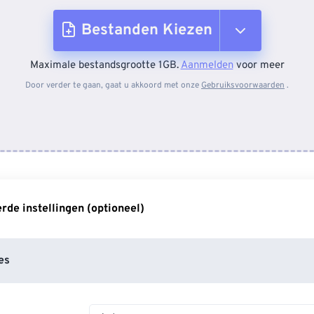
Bestanden Kiezen
Maximale bestandsgrootte 1GB.
Aanmelden
voor meer
Van apparaat
Door verder te gaan, gaat u akkoord met onze
Gebruiksvoorwaarden
.
Van Dropbox
Van Google Drive
de instellingen (optioneel)
Van OneDrive
es
Van Url