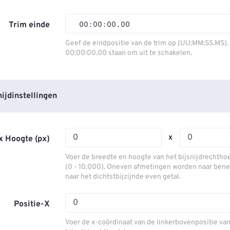
01
01
01
01
02
02
02
02
Trim einde
00
:
00
:
00
.
00
03
03
03
03
00
00
00
00
Geef de eindpositie van de trim op (UU:MM:SS.MS).
00:00:00.00 staan ​​om uit te schakelen.
04
04
04
04
01
01
01
01
05
05
05
05
02
02
02
02
06
06
06
06
03
03
03
03
ijdinstellingen
07
07
07
07
04
04
04
04
08
08
08
08
05
05
05
05
x
x Hoogte (px)
09
09
09
09
06
06
06
06
Voer de breedte en hoogte van het bijsnijdrechthoek
10
10
10
10
07
07
07
07
(0 - 10.000). Oneven afmetingen worden naar ben
naar het dichtstbijzijnde even getal.
11
11
11
11
08
08
08
08
12
12
12
12
09
09
09
09
Positie-X
13
13
13
13
10
10
10
10
Voer de x-coördinaat van de linkerbovenpositie van