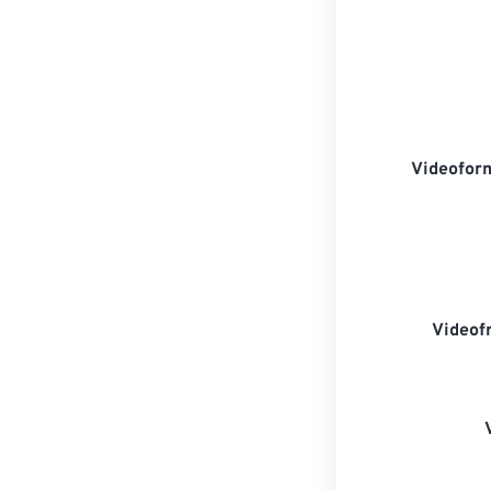
Videofor
Videof