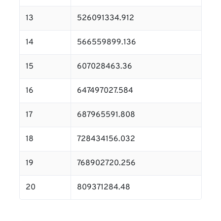
13
526091334.912
14
566559899.136
15
607028463.36
16
647497027.584
17
687965591.808
18
728434156.032
19
768902720.256
20
809371284.48