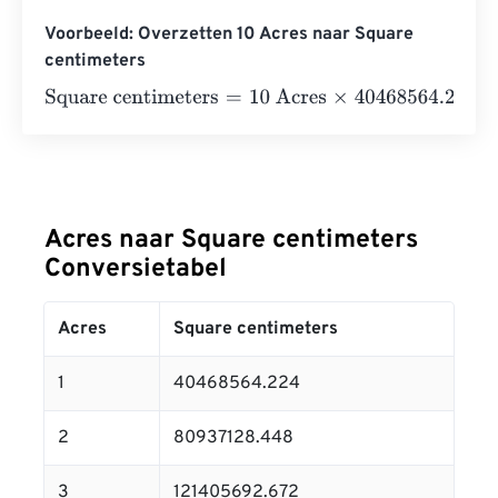
Voorbeeld: Overzetten 10 Acres naar Square
centimeters
Square centimeters
=
10 Acres
×
40468564.224
=
404685
Acres naar Square centimeters
Conversietabel
Acres
Square centimeters
1
40468564.224
2
80937128.448
3
121405692.672