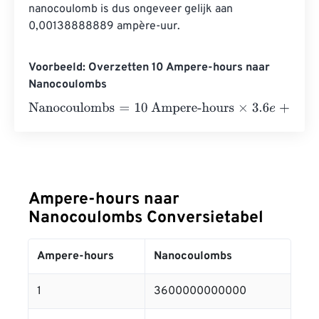
nanocoulomb is dus ongeveer gelijk aan 
0,00138888889 ampère-uur.
Voorbeeld: Overzetten 10 Ampere-hours naar
Nanocoulombs
Nanocoulombs
=
10 Ampere-hours
×
3.6
e
+
12
=
36000000
Ampere-hours naar
Nanocoulombs Conversietabel
Ampere-hours
Nanocoulombs
1
3600000000000